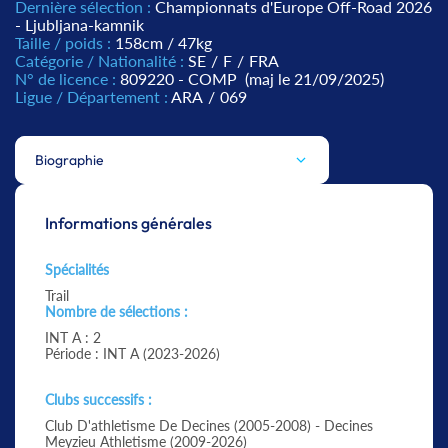
Dernière sélection :
Championnats d'Europe Off-Road 2026
- Ljubljana-kamnik
Taille / poids :
158cm / 47kg
Catégorie / Nationalité :
SE
/
F
/
FRA
N° de licence :
809220 - COMP
(maj le 21/09/2025)
Ligue / Département :
ARA
/
069
Biographie
Informations générales
Spécialités
Trail
Nombre de sélections :
INT A : 2
Période : INT A (2023-2026)
Clubs successifs :
Club D'athletisme De Decines (2005-2008) - Decines
Meyzieu Athletisme (2009-2026)