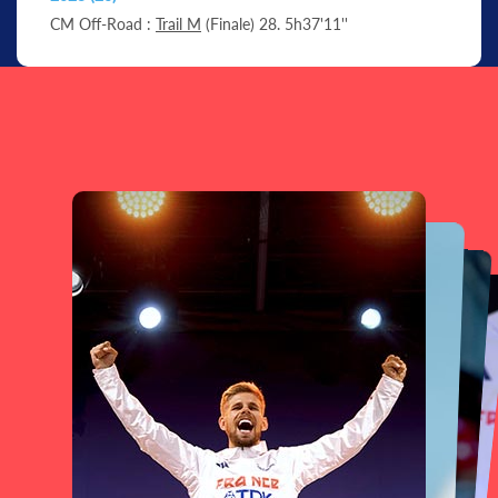
CM Off-Road :
Trail M
(Finale) 28. 5h37'11''