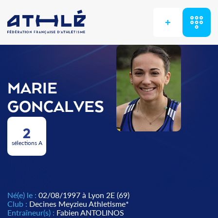
+
MARIE
GONCALVES
2
sélections A
Né(e) le :
02/08/1997 à Lyon 2E (69)
Club :
Decines Meyzieu Athletisme*
Entraîneur(s) :
Fabien ANTOLINOS