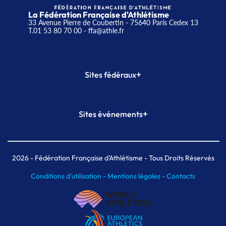
La Fédération Française d'Athlétisme
33 Avenue Pierre de Coubertin - 75640 Paris Cedex 13
T.01 53 80 70 00
- ffa@athle.fr
+
Sites fédéraux
SI-FFA
CALORG
+
Sites événements
Plateforme Formation
Meeting de Paris
Meeting de Paris indoor
MAIF Ekiden de Paris
2026
- Fédération Française d'Athlétisme - Tous Droits Réservés
Conditions d'utilisation -
Mentions légales -
Contacts