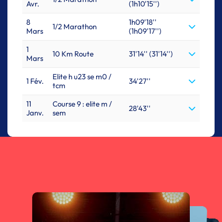
Avr.
(1h10'15'')
8
1h09'18''
1/2 Marathon
Mars
(1h09'17'')
1
10 Km Route
31'14'' (31'14'')
Mars
Elite h u23 se m0 /
1 Fév.
34'27''
tcm
11
Course 9 : elite m /
28'43''
Janv.
sem