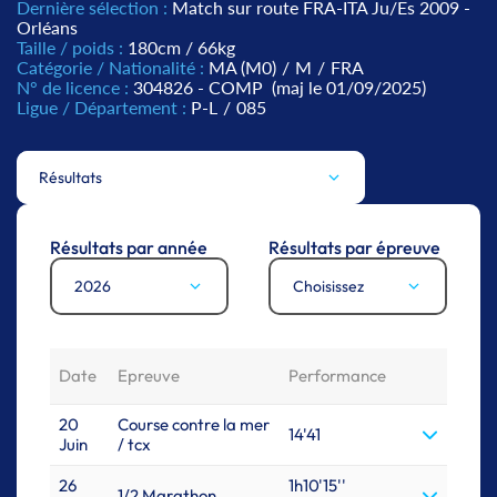
Dernière sélection :
Match sur route FRA-ITA Ju/Es 2009 -
Orléans
Taille / poids :
180cm / 66kg
Catégorie / Nationalité :
MA (M0)
/
M
/
FRA
N° de licence :
304826 - COMP
(maj le 01/09/2025)
Ligue / Département :
P-L
/
085
Résultats
Résultats par année
Résultats par épreuve
2026
Choisissez
Date
Epreuve
Performance
20
Course contre la mer
14'41
Juin
/ tcx
26
1h10'15''
1/2 Marathon