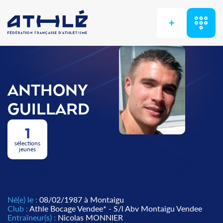
+
ANTHONY
GUILLARD
1
sélections
jeunes
Né(e) le :
08/02/1987 à Montaigu
Club :
Athle Bocage Vendee* - S/l Abv Montaigu Vendee
Entraîneur(s) :
Nicolas MONNIER