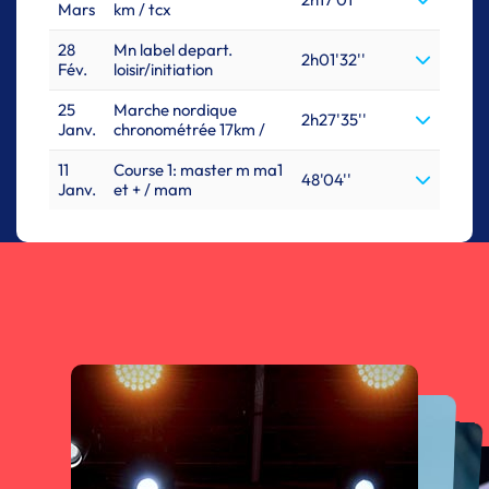
Mars
km / tcx
28
Mn label depart.
2h01'32''
Fév.
loisir/initiation
25
Marche nordique
2h27'35''
Janv.
chronométrée 17km /
11
Course 1: master m ma1
48'04''
Janv.
et + / mam