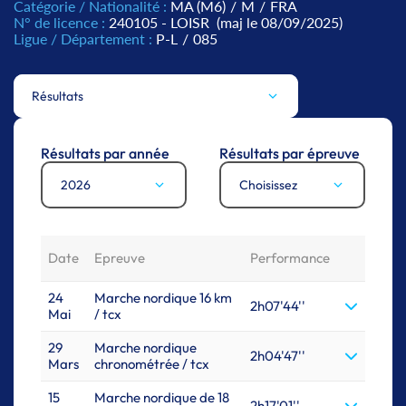
Catégorie / Nationalité :
MA (M6)
/
M
/
FRA
N° de licence :
240105 - LOISR
(maj le 08/09/2025)
Ligue / Département :
P-L
/
085
Résultats
Résultats par année
Résultats par épreuve
2026
Choisissez
Date
Epreuve
Performance
24
Marche nordique 16 km
2h07'44''
Mai
/ tcx
29
Marche nordique
2h04'47''
Mars
chronométrée / tcx
15
Marche nordique de 18
2h17'01''