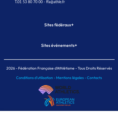
T.01 53 80 70 00
- ffa@athle.fr
+
Sites fédéraux
SI-FFA
CALORG
+
Sites événements
Plateforme Formation
Meeting de Paris
Meeting de Paris indoor
MAIF Ekiden de Paris
2026
- Fédération Française d'Athlétisme - Tous Droits Réservés
Conditions d'utilisation -
Mentions légales -
Contacts