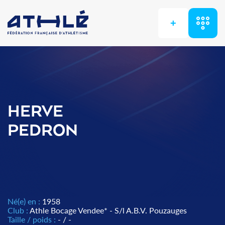
+
HERVE
PEDRON
Né(e) en :
1958
Club :
Athle Bocage Vendee* - S/l A.B.V. Pouzauges
Taille / poids :
- / -