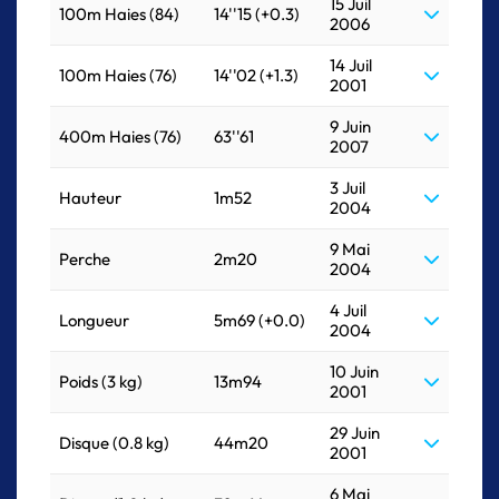
15 Juil
100m Haies (84)
14''15 (+0.3)
2006
14 Juil
100m Haies (76)
14''02 (+1.3)
2001
9 Juin
400m Haies (76)
63''61
2007
3 Juil
Hauteur
1m52
2004
9 Mai
Perche
2m20
2004
4 Juil
Longueur
5m69 (+0.0)
2004
10 Juin
Poids (3 kg)
13m94
2001
29 Juin
Disque (0.8 kg)
44m20
2001
6 Mai