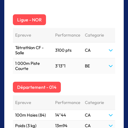
Ligue - NOR
Epreuve
Performance
Categorie
Tétrathlon CF -
3100 pts
CA
Salle
1 000m Piste
3'13"1
BE
Courte
Département - 014
Epreuve
Performance
Categorie
100m Haies (84)
14''44
CA
Poids (3 kg)
13m94
CA