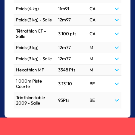
Poids (4 kg)
11m91
CA
Poids (3 kg) - Salle
12m97
CA
Tétrathlon CF -
3 100 pts
CA
Salle
Poids (3 kg)
12m77
MI
Poids (3 kg) - Salle
12m77
MI
Hexathlon MF
3548 Pts
MI
1 000m Piste
3'13"10
BE
Courte
Triathlon table
95Pts
BE
2009 - Salle