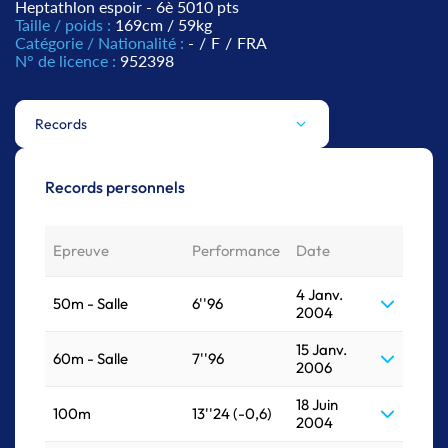
Heptathlon espoir - 6è 5010 pts
Taille / poids :
169cm / 59kg
Catégorie / Nationalité :
-
/
F
/
FRA
N° de licence :
952398
Records
Records personnels
Epreuve
Performance
Date
4 Janv.
50m - Salle
6''96
2004
15 Janv.
60m - Salle
7''96
2006
18 Juin
100m
13''24 (-0,6)
2004