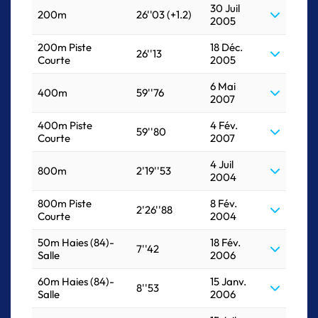
30 Juil
200m
26''03 (+1.2)
2005
200m Piste
18 Déc.
26''13
Courte
2005
6 Mai
400m
59''76
2007
400m Piste
4 Fév.
59''80
Courte
2007
4 Juil
800m
2'19''53
2004
800m Piste
8 Fév.
2'26''88
Courte
2004
50m Haies (84)-
18 Fév.
7''42
Salle
2006
60m Haies (84)-
15 Janv.
8''53
Salle
2006