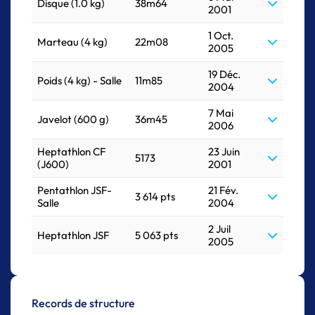
Disque (1.0 kg)
38m64
2001
1 Oct.
Marteau (4 kg)
22m08
2005
19 Déc.
Poids (4 kg) - Salle
11m85
2004
7 Mai
Javelot (600 g)
36m45
2006
Heptathlon CF
23 Juin
5173
(J600)
2001
Pentathlon JSF-
21 Fév.
3 614 pts
Salle
2004
2 Juil
Heptathlon JSF
5 063 pts
2005
Records de structure