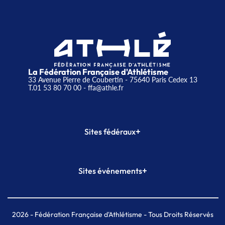
La Fédération Française d'Athlétisme
33 Avenue Pierre de Coubertin - 75640 Paris Cedex 13
T.01 53 80 70 00
- ffa@athle.fr
+
Sites fédéraux
SI-FFA
CALORG
+
Sites événements
Plateforme Formation
Meeting de Paris
Meeting de Paris indoor
MAIF Ekiden de Paris
2026
- Fédération Française d'Athlétisme - Tous Droits Réservés