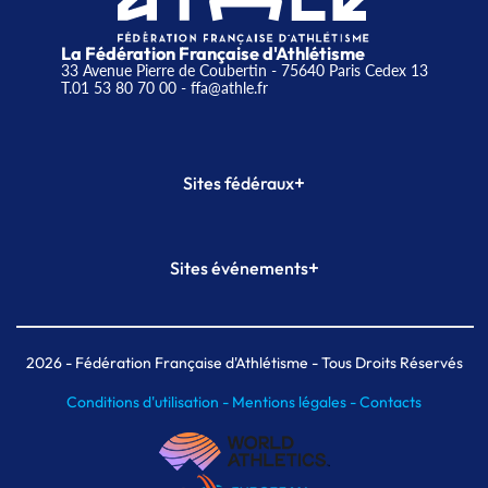
La Fédération Française d'Athlétisme
33 Avenue Pierre de Coubertin - 75640 Paris Cedex 13
T.01 53 80 70 00
- ffa@athle.fr
+
Sites fédéraux
SI-FFA
CALORG
+
Sites événements
Plateforme Formation
Meeting de Paris
Meeting de Paris indoor
MAIF Ekiden de Paris
2026
- Fédération Française d'Athlétisme - Tous Droits Réservés
Conditions d'utilisation -
Mentions légales -
Contacts