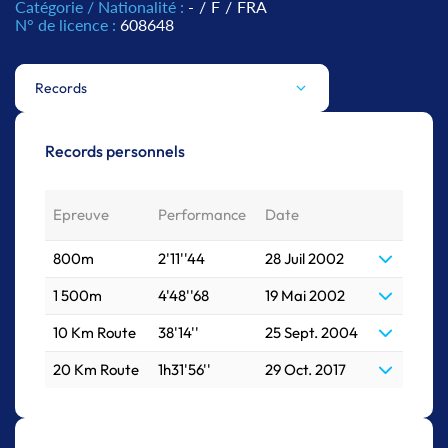
Catégorie / Nationalité :
-
/
F
/
FRA
N° de licence :
608648
Records
Records personnels
Epreuve
Performance
Date
800m
2'11''44
28 Juil 2002
1 500m
4'48''68
19 Mai 2002
10 Km Route
38'14''
25 Sept. 2004
20 Km Route
1h31'56''
29 Oct. 2017