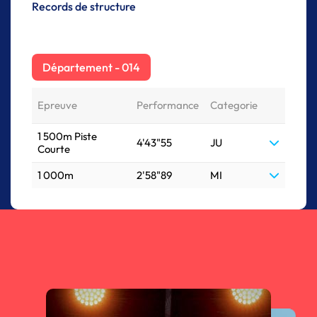
Records de structure
Département - 014
Epreuve
Performance
Categorie
1 500m Piste
4'43"55
JU
Courte
1 000m
2'58"89
MI