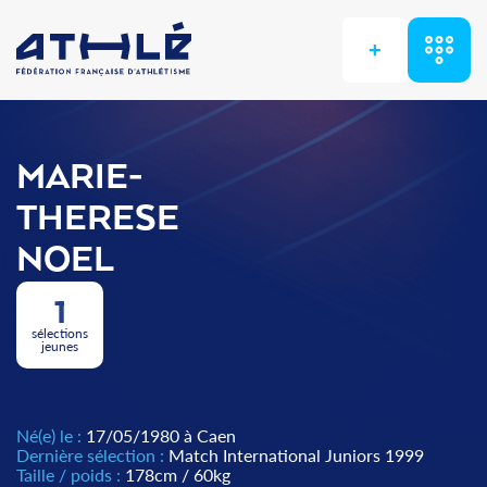
+
MARIE-
THERESE
NOEL
1
sélections
jeunes
Né(e) le :
17/05/1980 à Caen
Dernière sélection :
Match International Juniors 1999
Taille / poids :
178cm / 60kg