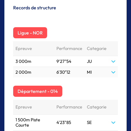
Records de structure
Ligue - NOR
Epreuve
Performance
Categorie
3 000m
9'27"54
JU
2 000m
6'30"12
MI
Département - 014
Epreuve
Performance
Categorie
1 500m Piste
4'23"85
SE
Courte