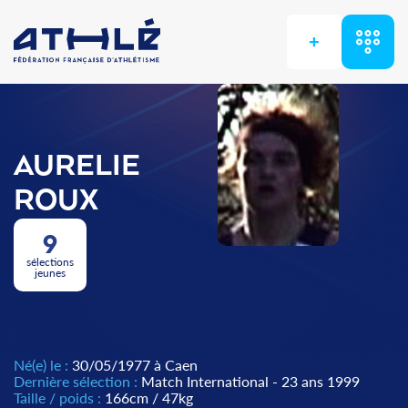
+
AURELIE
ROUX
9
sélections
jeunes
Né(e) le :
30/05/1977 à Caen
Dernière sélection :
Match International - 23 ans 1999
Taille / poids :
166cm / 47kg