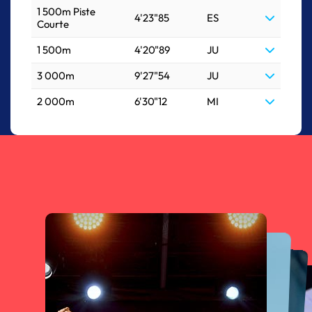
1 500m Piste
4'23"85
ES
Courte
1 500m
4'20"89
JU
3 000m
9'27"54
JU
2 000m
6'30"12
MI