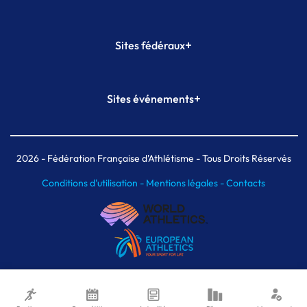
+
Sites fédéraux
SI-FFA
CALORG
+
Sites événements
Plateforme Formation
Meeting de Paris
Meeting de Paris indoor
MAIF Ekiden de Paris
2026
- Fédération Française d'Athlétisme - Tous Droits Réservés
Conditions d'utilisation -
Mentions légales -
Contacts