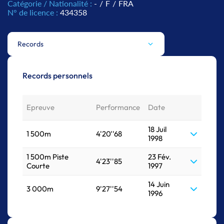
Catégorie / Nationalité :
-
/
F
/
FRA
N° de licence :
434358
Records
Records personnels
Epreuve
Performance
Date
18 Juil
1 500m
4'20''68
1998
1 500m Piste
23 Fév.
4'23''85
Courte
1997
14 Juin
3 000m
9'27''54
1996