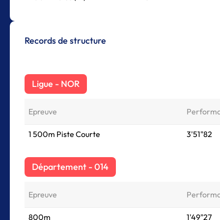
Records de structure
Ligue - NOR
Epreuve
Perform
1 500m Piste Courte
3'51"82
Département - 014
Epreuve
Perform
800m
1'49"27