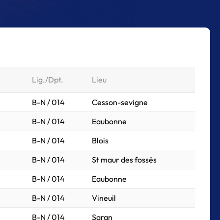
Lig./Dpt.
Lieu
B-N / 014
Cesson-sevigne
B-N / 014
Eaubonne
B-N / 014
Blois
B-N / 014
St maur des fossés
B-N / 014
Eaubonne
B-N / 014
Vineuil
B-N / 014
Saran