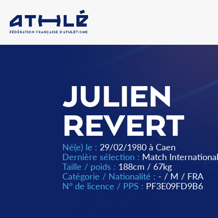
JULIEN
REVERT
Né(e) le :
29/02/1980 à Caen
Dernière sélection :
Match Internationa
Taille / poids :
188cm / 67kg
Catégorie / Nationalité :
-
/
M
/
FRA
N° de licence / PPS :
PF3E09FD9B6