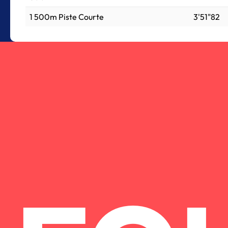
1 500m Piste Courte
3'51"82