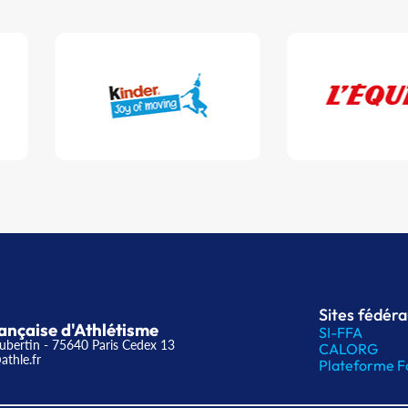
Sites fédér
ançaise d'Athlétisme
SI-FFA
ubertin - 75640 Paris Cedex 13
CALORG
athle.fr
Plateforme F