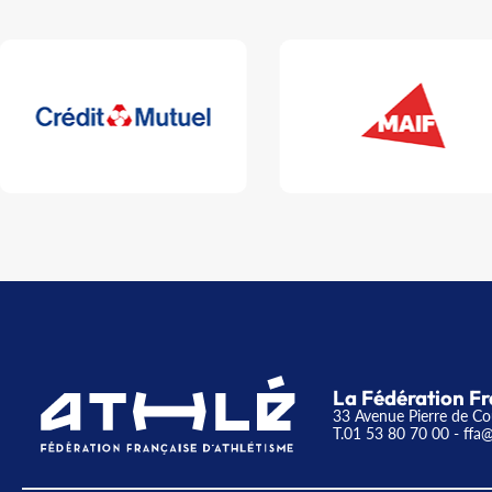
La Fédération Fr
33 Avenue Pierre de Co
T.01 53 80 70 00
- ffa@