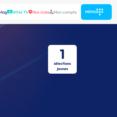
 Mag
Athlé TV
Nos clubs
Mon compte
MENU
1
sélections
jeunes