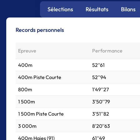
Sélections
Résultats
Bilans
Records personnels
Epreuve
Performance
400m
52''61
400m Piste Courte
52''94
800m
1'49''27
1 500m
3'50''79
1 500m Piste Courte
3'51''82
3 000m
8'20''63
400m Haies (91)
61''49