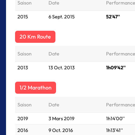
Saison
Date
Performanc
2015
6 Sept. 2015
52'47''
20 Km Route
Saison
Date
Performanc
2013
13 Oct. 2013
1h09'42''
1/2 Marathon
Saison
Date
Performanc
2019
3 Mars 2019
1h14'00''
2016
9 Oct. 2016
1h13'41''