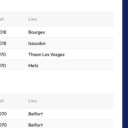
pt.
Lieu
018
Bourges
018
Issoudun
070
Thaon Les Vosges
070
Metz
pt.
Lieu
 070
Belfort
 070
Belfort