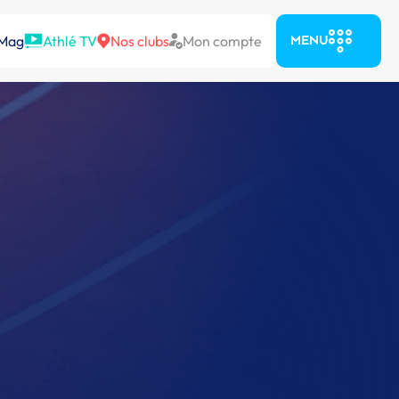
 Mag
Athlé TV
Nos clubs
Mon compte
MENU