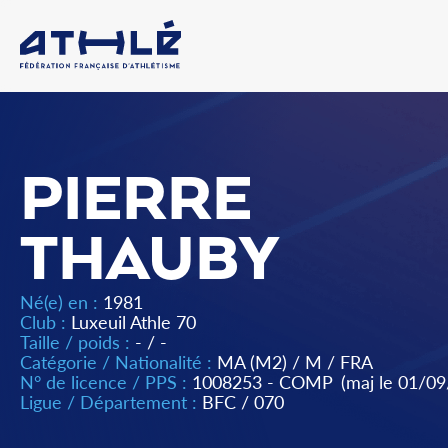
PIERRE
THAUBY
Né(e) en :
1981
Club :
Luxeuil Athle 70
Taille / poids :
- / -
Catégorie / Nationalité :
MA (M2)
/
M
/
FRA
N° de licence / PPS :
1008253 - COMP
(maj le 01/0
Ligue / Département :
BFC
/
070