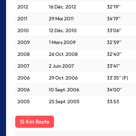
2012
16 Déc. 2012
32'19''
2011
29 Mai 2011
34'19''
2010
12 Déc. 2010
33'06''
2009
1 Mars 2009
32'59''
2008
26 Oct. 2008
32'40''
2007
2 Juin 2007
33'41''
2006
29 Oct. 2006
33'35'' (F)
2006
10 Sept. 2006
34'00''
2005
25 Sept. 2005
33:53
15 Km Route