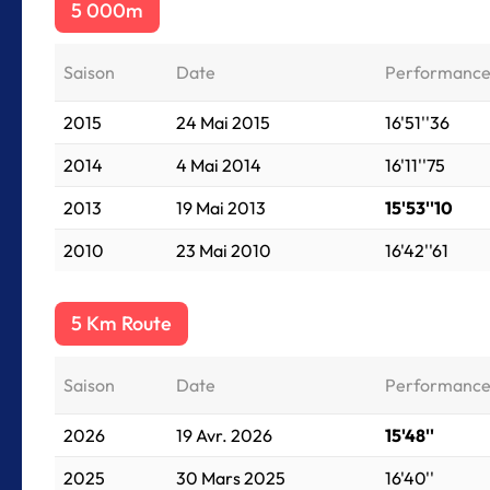
5 000m
Saison
Date
Performanc
2015
24 Mai 2015
16'51''36
2014
4 Mai 2014
16'11''75
2013
19 Mai 2013
15'53''10
2010
23 Mai 2010
16'42''61
5 Km Route
Saison
Date
Performanc
2026
19 Avr. 2026
15'48''
2025
30 Mars 2025
16'40''