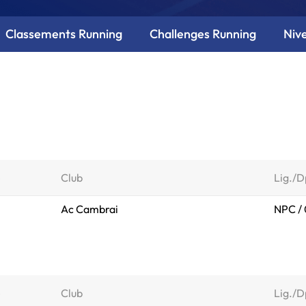
Classements Running
Challenges Running
Niv
e
Club
Lig./D
Ac Cambrai
NPC /
e
Club
Lig./D