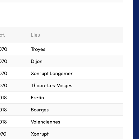
pt.
Lieu
 070
Troyes
 070
Dijon
 070
Xonrupt Longemer
 070
Thaon-Les-Vosges
018
Fretin
018
Bourges
018
Valenciennes
070
Xonrupt