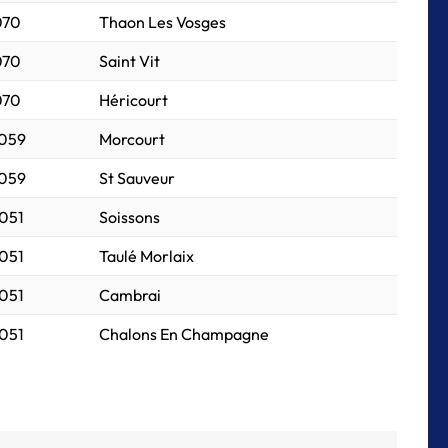
070
Thaon Les Vosges
070
Saint Vit
070
Héricourt
 059
Morcourt
 059
St Sauveur
 051
Soissons
 051
Taulé Morlaix
 051
Cambrai
 051
Chalons En Champagne