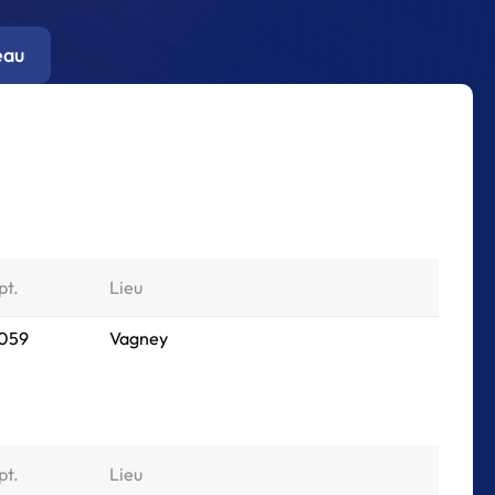
eau
pt.
Lieu
 059
Vagney
pt.
Lieu