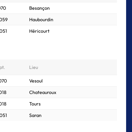
070
Besançon
 059
Haubourdin
 051
Héricourt
pt.
Lieu
 070
Vesoul
018
Chateauroux
018
Tours
 051
Saran