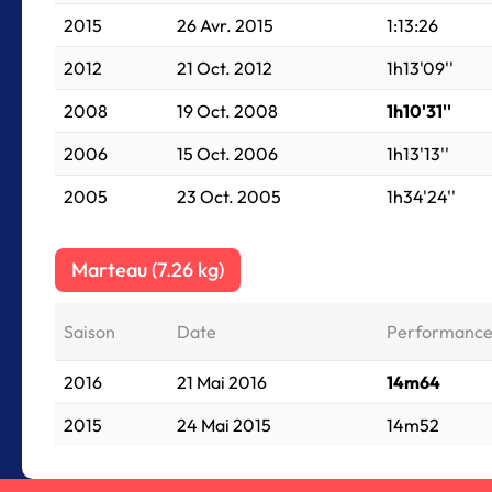
2015
26 Avr. 2015
1:13:26
2012
21 Oct. 2012
1h13'09''
2008
19 Oct. 2008
1h10'31''
2006
15 Oct. 2006
1h13'13''
2005
23 Oct. 2005
1h34'24''
Marteau (7.26 kg)
Saison
Date
Performanc
2016
21 Mai 2016
14m64
2015
24 Mai 2015
14m52