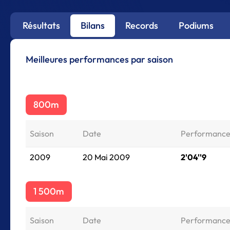
Résultats
Bilans
Records
Podiums
Meilleures performances par saison
800m
Saison
Date
Performanc
2009
20 Mai 2009
2'04''9
1 500m
Saison
Date
Performanc