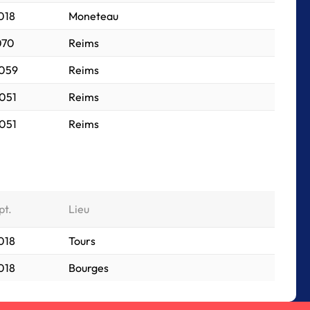
018
Moneteau
070
Reims
 059
Reims
 051
Reims
 051
Reims
pt.
Lieu
018
Tours
018
Bourges