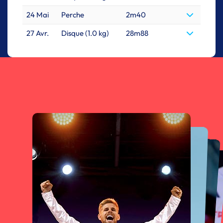
24 Mai
Perche
2m40
27 Avr.
Disque (1.0 kg)
28m88