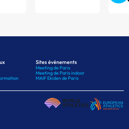
aux
Sites événements
Meeting de Paris
Meeting de Paris indoor
ormation
MAIF Ekiden de Paris