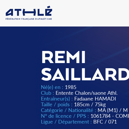
REMI
SAILLAR
Né(e) en :
1985
Club :
Entente Chalon/saone Athl.
Entraîneur(s) :
Fadaane HAMADI
Taille / poids :
185cm / 75kg
Catégorie / Nationalité :
MA (M1)
/
M
N° de licence / PPS :
1061784 - COM
Ligue / Département :
BFC
/
071