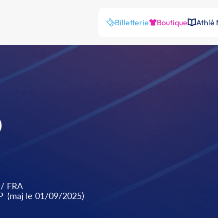
Billetterie
Boutique
Athlé
D
/
FRA
P
(maj le 01/09/2025)