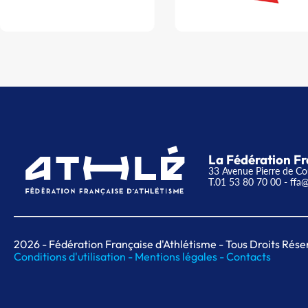
La Fédération Fr
33 Avenue Pierre de Co
T.01 53 80 70 00
- ffa@
2026
- Fédération Française d'Athlétisme - Tous Droits Rése
Conditions d'utilisation -
Mentions légales -
Contacts