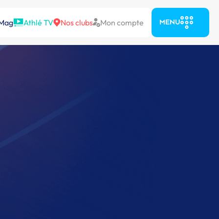
 Mag
Athlé TV
Nos clubs
Mon compte
MENU