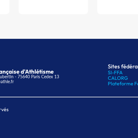
Sites fédér
ançaise d'Athlétisme
SI-FFA
ubertin - 75640 Paris Cedex 13
CALORG
athle.fr
Plateforme F
rvés