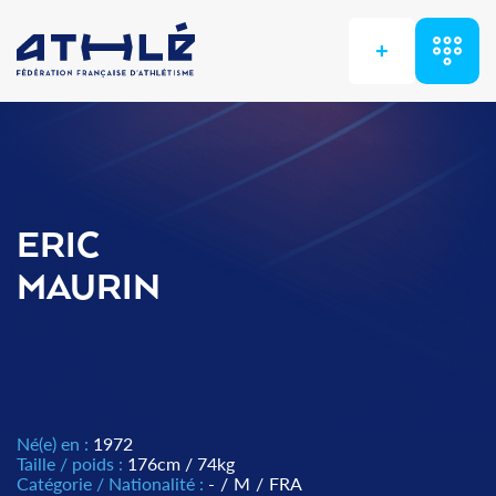
+
ERIC
MAURIN
Né(e) en :
1972
Taille / poids :
176cm / 74kg
Catégorie / Nationalité :
-
/
M
/
FRA