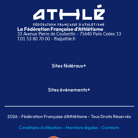
La Fédération Française d'Athlétisme
33 Avenue Pierre de Coubertin - 75640 Paris Cedex 13
T.01 53 80 70 00
- ffa@athle.fr
+
Sites fédéraux
SI-FFA
CALORG
+
Sites événements
Plateforme Formation
Meeting de Paris
Meeting de Paris indoor
MAIF Ekiden de Paris
2026
- Fédération Française d'Athlétisme - Tous Droits Réservés
Conditions d'utilisation -
Mentions légales -
Contacts