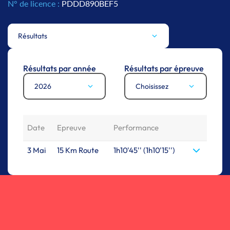
N° de licence :
PDDD890BEF5
Résultats
Résultats par année
Résultats par épreuve
2026
Choisissez
Date
Epreuve
Performance
3 Mai
15 Km Route
1h10'45'' (1h10'15'')