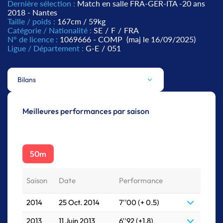
Dernière sélection :
Match en salle FRA-GER-ITA -20 ans
2018 - Nantes
Taille / poids :
167cm / 59kg
Catégorie / Nationalité :
SE
/
F
/
FRA
N° de licence :
1069666 - COMP
(maj le 16/09/2025)
Ligue / Département :
G-E
/
051
Bilans
Meilleures performances par saison
50m
Saison
Date
Performance
2014
25 Oct. 2014
7''00 (+ 0.5)
2013
11 Juin 2013
6''92 (+1.8)