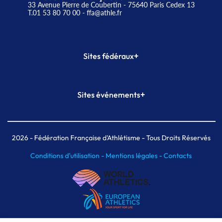
33 Avenue Pierre de Coubertin - 75640 Paris Cedex 13
T.01 53 80 70 00
- ffa@athle.fr
+
Sites fédéraux
SI-FFA
CALORG
+
Sites événements
Plateforme Formation
Meeting de Paris
Meeting de Paris indoor
MAIF Ekiden de Paris
2026
- Fédération Française d'Athlétisme - Tous Droits Réservés
Conditions d'utilisation -
Mentions légales -
Contacts