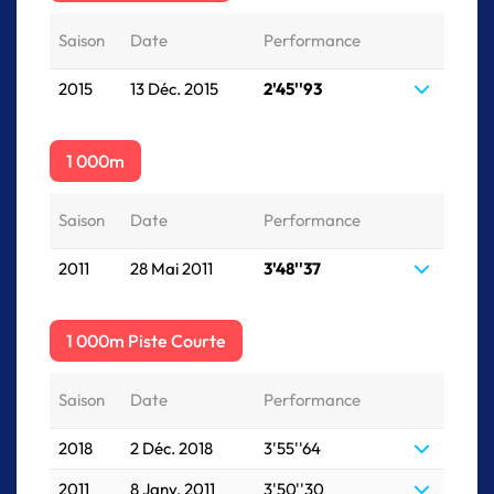
Saison
Date
Performance
2015
13 Déc. 2015
2'45''93
1 000m
Saison
Date
Performance
2011
28 Mai 2011
3'48''37
1 000m Piste Courte
Saison
Date
Performance
2018
2 Déc. 2018
3'55''64
2011
8 Janv. 2011
3'50''30