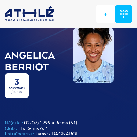
+
ANGELICA
BERRIOT
3
sélections
jeunes
Né(e) le :
02/07/1999 à Reims (51)
Club :
Efs Reims A. *
Entraîneur(s) :
Tamara BAGNAROL