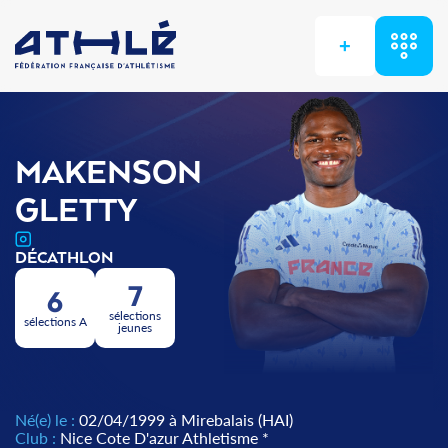
+
MAKENSON
GLETTY
DÉCATHLON
7
6
sélections
sélections A
jeunes
Né(e) le :
02/04/1999 à Mirebalais (HAI)
Club :
Nice Cote D'azur Athletisme *