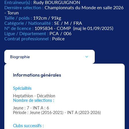
Entraîneur(s) :
Rudy BOURGUIGNON
Dernière sélection :
Championnats du Monde en salle 2026
- Torun
Taille / poids :
192cm / 91kg
Catégorie / Nationalité :
SE
/
M
/
FRA
N° de licence :
1095834 - COMP
(maj le 01/09/2025)
Ligue / Département :
PCA
/
006
Contrat professionnel :
Police
Biographie
Informations générales
Spécialités
Heptathlon - Décathlon
Nombre de sélections :
Jeune : 7 - INT A : 6
Période : Jeune (2016-2021) - INT A (2023-2026)
Clubs successifs :