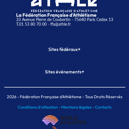
La Fédération Française d'Athlétisme
33 Avenue Pierre de Coubertin - 75640 Paris Cedex 13
T.01 53 80 70 00
- ffa@athle.fr
+
Sites fédéraux
SI-FFA
CALORG
+
Sites événements
Plateforme Formation
Meeting de Paris
Meeting de Paris indoor
MAIF Ekiden de Paris
2026
- Fédération Française d'Athlétisme - Tous Droits Réservés
Conditions d'utilisation -
Mentions légales -
Contacts