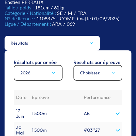
Bastien PERRAUX
Taille / poids :
181cm / 62kg
Catégorie / Nationalité :
SE
/
M
/
FRA
N° de licence :
1108875 - COMP
(maj le 01/09/2025)
Ligue / Département :
ARA
/
069
Résultats
Résultats par année
Résultats par épreuve
2026
Choisissez
Date
Epreuve
Performance
17
1 500m
AB
Juin
30
1 500m
4'03''27
Mai