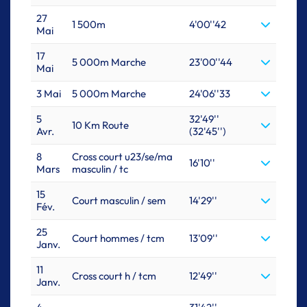
27
1 500m
4'00''42
Mai
17
5 000m Marche
23'00''44
Mai
3 Mai
5 000m Marche
24'06''33
5
32'49''
10 Km Route
Avr.
(32'45'')
8
Cross court u23/se/ma
16'10''
Mars
masculin / tc
15
Court masculin / sem
14'29''
Fév.
25
Court hommes / tcm
13'09''
Janv.
11
Cross court h / tcm
12'49''
Janv.