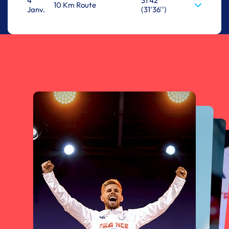
4
31'42''
10 Km Route
Janv.
(31'36'')