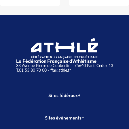
La Fédération Française d'Athlétisme
33 Avenue Pierre de Coubertin - 75640 Paris Cedex 13
T.01 53 80 70 00
- ffa@athle.fr
+
Sites fédéraux
SI-FFA
CALORG
+
Sites événements
Plateforme Formation
Meeting de Paris