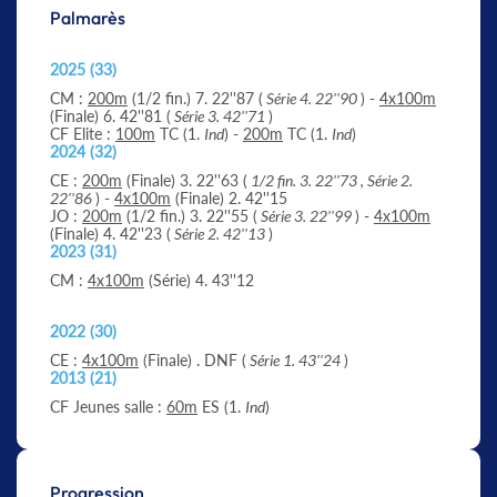
Palmarès
2025 (33)
CM :
200m
(1/2 fin.) 7. 22''87 (
Série 4. 22''90
) -
4x100m
(Finale) 6. 42''81 (
Série 3. 42''71
)
CF Elite :
100m
TC (1.
Ind
) -
200m
TC (1.
Ind
)
2024 (32)
CE :
200m
(Finale) 3. 22''63 (
1/2 fin. 3. 22''73 , Série 2.
22''86
) -
4x100m
(Finale) 2. 42''15
JO :
200m
(1/2 fin.) 3. 22''55 (
Série 3. 22''99
) -
4x100m
(Finale) 4. 42''23 (
Série 2. 42''13
)
2023 (31)
CM :
4x100m
(Série) 4. 43''12
2022 (30)
CE :
4x100m
(Finale) . DNF (
Série 1. 43''24
)
2013 (21)
CF Jeunes salle :
60m
ES (1.
Ind
)
Progression