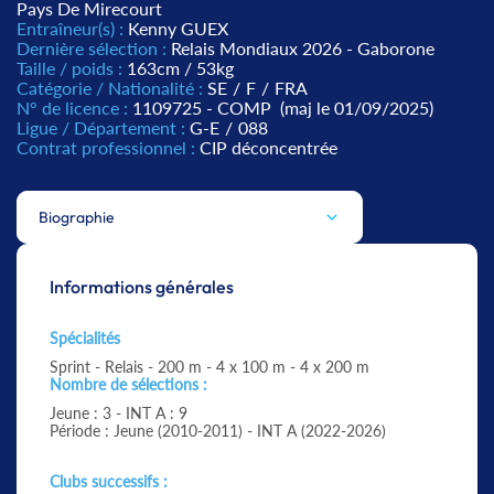
Pays De Mirecourt
Entraîneur(s) :
Kenny GUEX
Dernière sélection :
Relais Mondiaux 2026 - Gaborone
Taille / poids :
163cm / 53kg
Catégorie / Nationalité :
SE
/
F
/
FRA
N° de licence :
1109725 - COMP
(maj le 01/09/2025)
Ligue / Département :
G-E
/
088
Contrat professionnel :
CIP déconcentrée
Biographie
Informations générales
Spécialités
Sprint - Relais - 200 m - 4 x 100 m - 4 x 200 m
Nombre de sélections :
Jeune : 3 - INT A : 9
Période : Jeune (2010-2011) - INT A (2022-2026)
Clubs successifs :