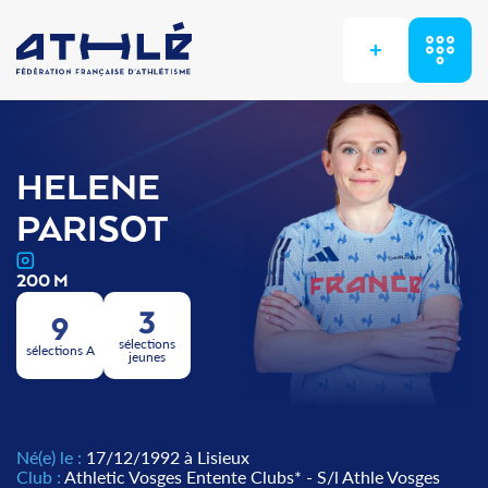
+
HELENE
PARISOT
200 M
3
9
sélections
sélections A
jeunes
Né(e) le :
17/12/1992 à Lisieux
Club :
Athletic Vosges Entente Clubs* - S/l Athle Vosges