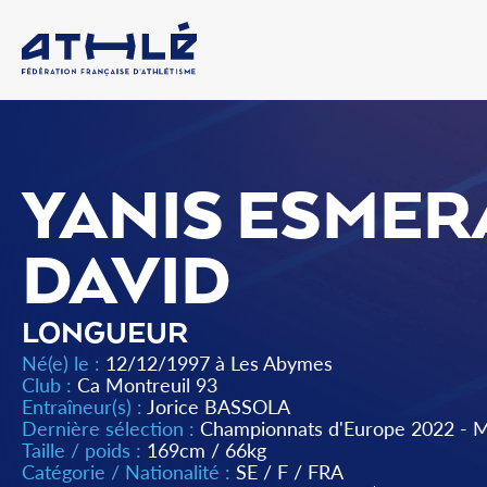
YANIS ESMER
DAVID
LONGUEUR
Né(e) le :
12/12/1997 à Les Abymes
Club :
Ca Montreuil 93
Entraîneur(s) :
Jorice BASSOLA
Dernière sélection :
Championnats d'Europe 2022 - 
Taille / poids :
169cm / 66kg
Catégorie / Nationalité :
SE
/
F
/
FRA