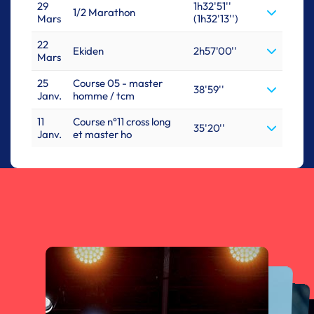
29
1h32'51''
1/2 Marathon
Mars
(1h32'13'')
22
Ekiden
2h57'00''
Mars
25
Course 05 - master
38'59''
Janv.
homme / tcm
11
Course n°11 cross long
35'20''
Janv.
et master ho