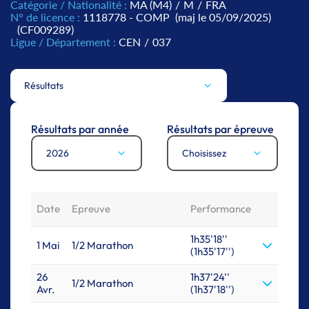
Catégorie / Nationalité :
MA (M4)
/
M
/
FRA
N° de licence :
1118778 - COMP
(maj le 05/09/2025)
(CF009289)
Ligue / Département :
CEN
/
037
Résultats
Résultats par année
Résultats par épreuve
2026
Choisissez
Date
Epreuve
Performance
1h35'18''
1 Mai
1/2 Marathon
(1h35'17'')
26
1h37'24''
1/2 Marathon
Avr.
(1h37'18'')