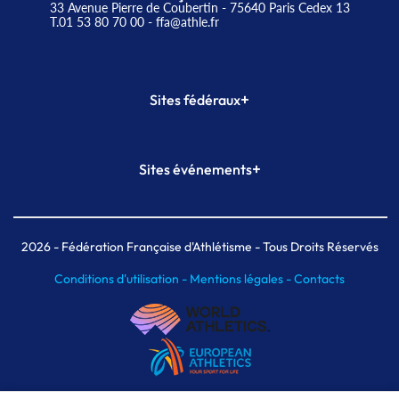
33 Avenue Pierre de Coubertin - 75640 Paris Cedex 13
T.01 53 80 70 00
- ffa@athle.fr
+
Sites fédéraux
SI-FFA
CALORG
+
Sites événements
Plateforme Formation
Meeting de Paris
Meeting de Paris indoor
MAIF Ekiden de Paris
2026
- Fédération Française d'Athlétisme - Tous Droits Réservés
Conditions d'utilisation -
Mentions légales -
Contacts