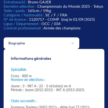
Entraîneur(s) :
Bruno GAJER
Dernière sélection :
Championnats du Monde 2025 - Tokyo
Taille / poids :
165cm / 59kg
Catégorie / Nationalité :
SE
/
F
/
FRA
N° de licence :
1120717 - COMP
(maj le 01/09/2025)
Ligue / Département :
OCC
/
034
Contrat professionnel :
Armée des champions
Biographie
Informations générales
Spécialités
Cross - 800 m
Nombre de sélections :
Jeune : 3 - INT A : 22 - 3 victoire(s) en A
Période : Jeune (2012-2015) - INT A (2013-2025)
Clubs successifs :
Fontenay Tresigny (2007-2011) - Athle Sud 77 (2012-