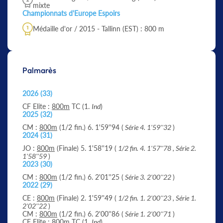
mixte
Championnats d'Europe Espoirs
Médaille d'or / 2015 - Tallinn (EST) : 800 m
Palmarès
2026 (33)
CF Elite :
800m
TC (1.
Ind
)
2025 (32)
CM :
800m
(1/2 fin.) 6. 1'59''94 (
Série 4. 1'59''32
)
2024 (31)
JO :
800m
(Finale) 5. 1'58''19 (
1/2 fin. 4. 1'57''78 , Série 2.
1'58''59
)
2023 (30)
CM :
800m
(1/2 fin.) 6. 2'01''25 (
Série 3. 2'00''22
)
2022 (29)
CE :
800m
(Finale) 2. 1'59''49 (
1/2 fin. 1. 2'00''23 , Série 1.
2'02''22
)
CM :
800m
(1/2 fin.) 6. 2'00''86 (
Série 1. 2'00''71
)
CF Elite :
800m
TC (1.
Ind
)