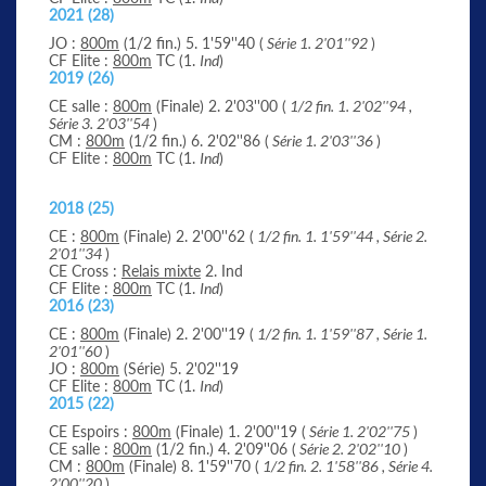
2021 (28)
JO :
800m
(1/2 fin.) 5. 1'59''40 (
Série 1. 2'01''92
)
CF Elite :
800m
TC (1.
Ind
)
2019 (26)
CE salle :
800m
(Finale) 2. 2'03''00 (
1/2 fin. 1. 2'02''94 ,
Série 3. 2'03''54
)
CM :
800m
(1/2 fin.) 6. 2'02''86 (
Série 1. 2'03''36
)
CF Elite :
800m
TC (1.
Ind
)
2018 (25)
CE :
800m
(Finale) 2. 2'00''62 (
1/2 fin. 1. 1'59''44 , Série 2.
2'01''34
)
CE Cross :
Relais mixte
2. Ind
CF Elite :
800m
TC (1.
Ind
)
2016 (23)
CE :
800m
(Finale) 2. 2'00''19 (
1/2 fin. 1. 1'59''87 , Série 1.
2'01''60
)
JO :
800m
(Série) 5. 2'02''19
CF Elite :
800m
TC (1.
Ind
)
2015 (22)
CE Espoirs :
800m
(Finale) 1. 2'00''19 (
Série 1. 2'02''75
)
CE salle :
800m
(1/2 fin.) 4. 2'09''06 (
Série 2. 2'02''10
)
CM :
800m
(Finale) 8. 1'59''70 (
1/2 fin. 2. 1'58''86 , Série 4.
2'00''20
)