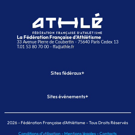
La Fédération Française d'Athlétisme
33 Avenue Pierre de Coubertin - 75640 Paris Cedex 13
T.01 53 80 70 00
- ffa@athle.fr
+
Sites fédéraux
SI-FFA
CALORG
+
Sites événements
Plateforme Formation
Meeting de Paris
Meeting de Paris indoor
MAIF Ekiden de Paris
2026
- Fédération Française d'Athlétisme - Tous Droits Réservés
Conditions d'utilisation -
Mentions légales -
Contacts