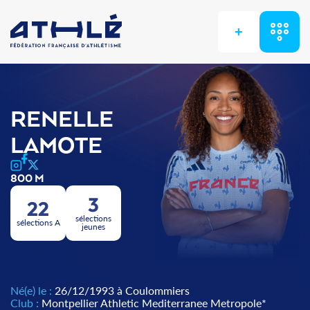
+
RENELLE
LAMOTE
800 M
3
22
sélections
sélections A
jeunes
Né(e) le :
26/12/1993 à Coulommiers
Club :
Montpellier Athletic Mediterranee Metropole*