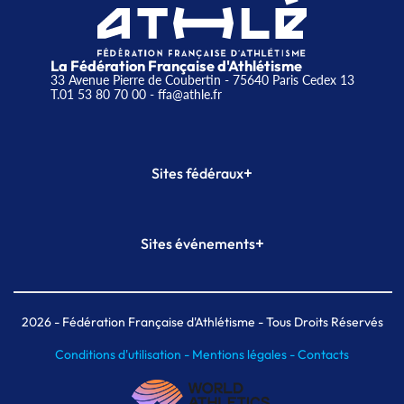
La Fédération Française d'Athlétisme
33 Avenue Pierre de Coubertin - 75640 Paris Cedex 13
T.01 53 80 70 00
- ffa@athle.fr
+
Sites fédéraux
SI-FFA
CALORG
+
Sites événements
Plateforme Formation
Meeting de Paris
Meeting de Paris indoor
MAIF Ekiden de Paris
2026
- Fédération Française d'Athlétisme - Tous Droits Réservés
Conditions d'utilisation -
Mentions légales -
Contacts