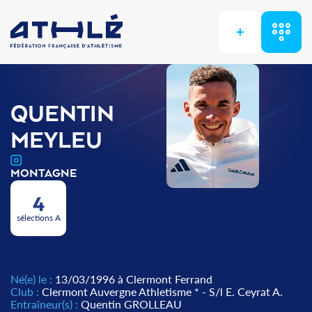
+
QUENTIN
MEYLEU
MONTAGNE
4
sélections A
Né(e) le :
13/03/1996 à Clermont Ferrand
Club :
Clermont Auvergne Athletisme * - S/l E. Ceyrat A.
Entraîneur(s) :
Quentin GROLLEAU