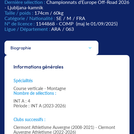
Dernière sélection :
Championnats d'Europe Off-Road 2026
- Ljubljana-kamnik
Taille / poids :
174cm / 60kg
Catégorie / Nationalité :
SE
/
M
/
FRA
N° de licence :
1144868 - COMP
(maj le 01/09/2025)
Ligue / Département :
ARA
/
063
Biographie
Informations générales
Spécialités
Course verticale - Montagne
Nombre de sélections :
INT A : 4
Période : INT A (2023-2026)
Clubs successifs :
Clermont Athletisme Auvergne (2008-2021) - Clermont
Auvergne Athletisme (2022-2026)