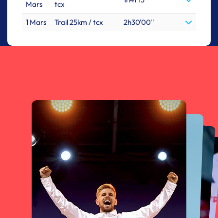
Mars
tcx
1 Mars
Trail 25km / tcx
2h30'00''