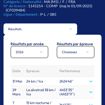
Catégorie / Nationalité :
MA (M5)
/
F
/
FRA
N° de licence :
1145214 - COMP
(maj le 01/09/2025)
(CF039484)
Ligue / Département :
P-L
/
085
Résultats
Résultats par année
Résultats par épreuve
2026
Choisissez
Date
Epreuve
Performance
31 Mai
24 km / tcx
2h24'46''
29
Le silvatrail 38 km /
4h53'35''
Mars
tcx
(4h53'11'')
7
15 km nocturne /
1h41'13''