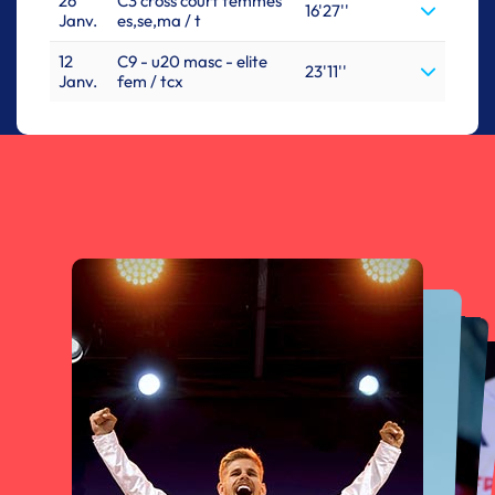
26
C3 cross court femmes
16'27''
Janv.
es,se,ma / t
12
C9 - u20 masc - elite
23'11''
Janv.
fem / tcx