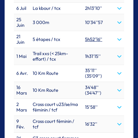
6 Juil
La kbour / tcx
2h13'10''
25
3 000m
10'34''57
Juin
21
5 étapes / tcx
5h52'16''
Juin
Trail xxs (< 25km-
1 Mai
1h31'15''
effort) / tcx
35'11''
6 Avr.
10 Km Route
(35'09'')
16
34'48''
10 Km Route
Mars
(34'47'')
2
Cross court u23/se/ma
15'58''
Mars
féminin / tcf
9
Cross court féminin /
16'32''
Fév.
tcf