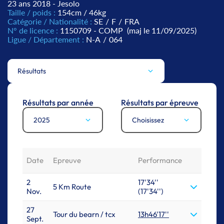
23 ans 2018 - Jesolo
Taille / poids :
154cm / 46kg
Catégorie / Nationalité :
SE
/
F
/
FRA
N° de licence :
1150709 - COMP
(maj le 11/09/2025)
Ligue / Département :
N-A
/
064
Résultats
Résultats par année
Résultats par épreuve
2025
Choisissez
Date
Epreuve
Performance
2
17'34''
5 Km Route
Nov.
(17'34'')
27
Tour du bearn / tcx
13h46'17''
Sept.