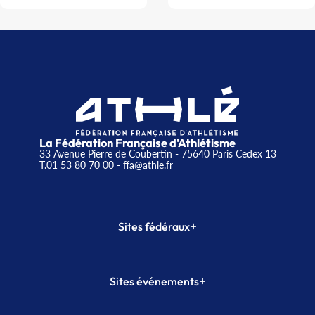
La Fédération Française d'Athlétisme
33 Avenue Pierre de Coubertin - 75640 Paris Cedex 13
T.01 53 80 70 00
- ffa@athle.fr
+
Sites fédéraux
SI-FFA
CALORG
+
Sites événements
Plateforme Formation
Meeting de Paris