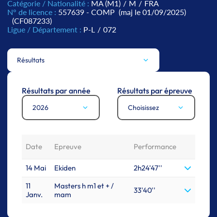
Catégorie / Nationalité :
MA (M1)
/
M
/
FRA
N° de licence :
557639 - COMP
(maj le 01/09/2025)
(CF087233)
Ligue / Département :
P-L
/
072
Résultats
Résultats par année
Résultats par épreuve
2026
Choisissez
Date
Epreuve
Performance
14 Mai
Ekiden
2h24'47''
11
Masters h m1 et + /
33'40''
Janv.
mam