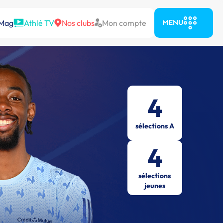
 Mag
Athlé TV
Nos clubs
Mon compte
MENU
4
sélections A
4
sélections
jeunes