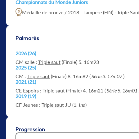
Championnats du Monde Juniors
Médaille de bronze / 2018 - Tampere (FIN) : Triple Sau
Palmarès
2026 (26)
CM salle :
Triple saut
(Finale) 5. 16m93
2025 (25)
CM :
Triple saut
(Finale) 8. 16m82 (
Série 3. 17m07
)
2021 (21)
CE Espoirs :
Triple saut
(Finale) 4. 16m21 (
Série 5. 16m01
2019 (19)
CF Jeunes :
Triple saut
JU (1.
Ind
)
Progression