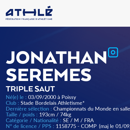
JONATHAN
SEREMES
TRIPLE SAUT
Né(e) le :
03/09/2000 à Poissy
Club :
Stade Bordelais Athletisme*
Dernière sélection :
Championnats du Monde en salle
Taille / poids :
193cm / 74kg
Catégorie / Nationalité :
SE
/
M
/
FRA
N° de licence / PPS :
1158775 - COMP
(maj le 01/0