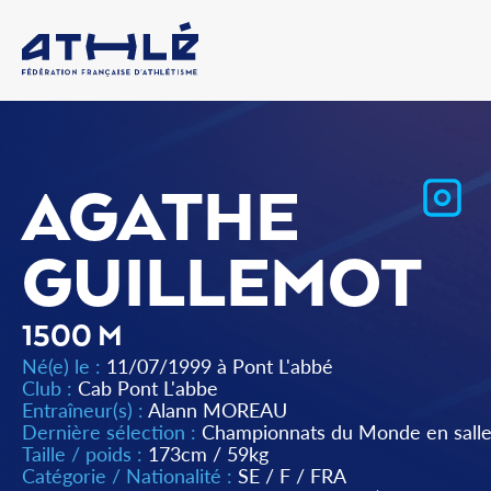
AGATHE
GUILLEMOT
1500 M
Né(e) le :
11/07/1999 à Pont L'abbé
Club :
Cab Pont L'abbe
Entraîneur(s) :
Alann MOREAU
Dernière sélection :
Championnats du Monde en salle
Taille / poids :
173cm / 59kg
Catégorie / Nationalité :
SE
/
F
/
FRA