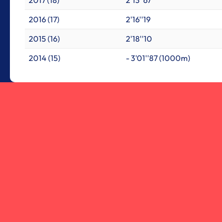
2017 (18)
2'13''67
2016 (17)
2'16''19
2015 (16)
2'18''10
2014 (15)
- 3'01''87 (1000m)