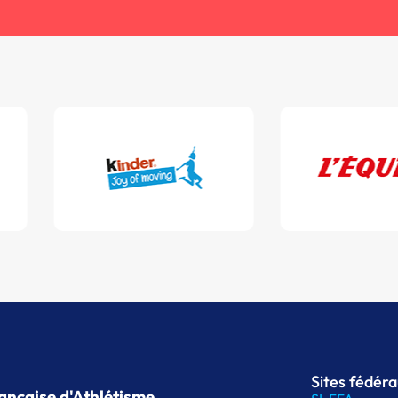
Sites fédér
ançaise d'Athlétisme