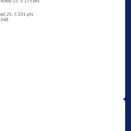
inale) 23. 5 175 pts
le) 21. 5 231 pts
.
Ind
)