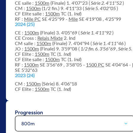
CE salle :
1500m
(Finale) 1. 4'07''23 (
Série 2. 4'11''52
)
CM :
1500m
(1/2 fin.) 9. 4'11''33 (
Série 5. 4'02''05
)
CF Elite salle :
1500m
TC (1.
Ind
)
RF :
Mile PC
SE 4'25''99 -
Mile
SE 4'19''08 , 4'25''99
2024 (25)
CE :
1500m
(Finale) 3. 4'05''69 (
Série 1. 4'11''92
)
CE Cross :
Relais Mixte
2. Ind
CM salle :
1500m
(Finale) 7. 4'04''94 (
Série 1. 4'11''46
)
JO :
1500m
(Finale) 9. 3'59''08 (
1/2 fin. 6. 3'56''69 , Série 5
CF Elite :
1500m
TC (1.
Ind
)
CF Elite salle :
1500m
TC (1.
Ind
)
RF :
1500m
SE 3'56''69 , 3'58''05 -
1500 PC
SE 4'04''64 -
SE 5'32''63
2023 (24)
CM :
1500m
(Série) 8. 4'06''18
CF Elite :
1500m
TC (1.
Ind
)
Progression
800m