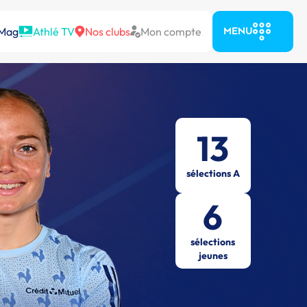
 Mag
Athlé TV
Nos clubs
Mon compte
MENU
13
sélections A
6
sélections
jeunes