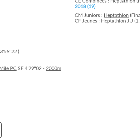
CE Combinées :
Heptathlon
(F
2018 (19)
CM Juniors :
Heptathlon
(Fina
CF Jeunes :
Heptathlon
JU (1
. 3'59''22
)
Mile PC
SE 4'29''02 -
2000m