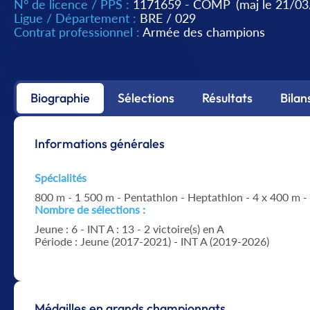
N° de licence / PPS :
1171659 - COMP
(maj le 21/0
Ligue / Département :
BRE
/
029
Contrat professionnel :
Armée des champions
Biographie
Sélections
Résultats
Bilan
Informations générales
Spécialités
800 m - 1 500 m - Pentathlon - Heptathlon - 4 x 400 m -
Nombre de sélections :
Jeune : 6 - INT A : 13 - 2 victoire(s) en A
Période : Jeune (2017-2021) - INT A (2019-2026)
Médailles en grands championnats