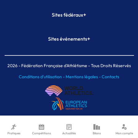
+
Sites fédéraux
SI-FFA
CALORG
+
Sites événements
Plateforme Formation
Meeting de Paris
Meeting de Paris indoor
MAIF Ekiden de Paris
2026
- Fédération Française d'Athlétisme - Tous Droits Réservés
Conditions d'utilisation -
Mentions légales -
Contacts
Pratiques
Compétitions
Actualités
Bilans
Mon compte