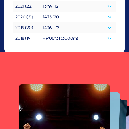
2021 (22)
13'49''12
2020 (21)
14'15''20
2019 (20)
14'49''72
2018 (19)
- 9'06''31 (3000m)