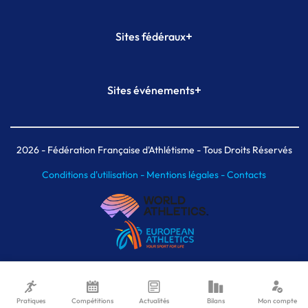
+
Sites fédéraux
SI-FFA
CALORG
+
Sites événements
Plateforme Formation
Meeting de Paris
Meeting de Paris indoor
MAIF Ekiden de Paris
2026
- Fédération Française d'Athlétisme - Tous Droits Réservés
Conditions d'utilisation -
Mentions légales -
Contacts
Pratiques
Compétitions
Actualités
Bilans
Mon compte