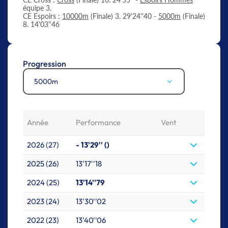
équipe 3.
CE Espoirs :
10000m
(Finale) 3. 29'24''40 -
5000m
(Finale)
8. 14'03''46
Progression
5000m
Année
Performance
Vent
2026 (27)
- 13'29'' ()
2025 (26)
13'17''18
2024 (25)
13'14''79
2023 (24)
13'30''02
2022 (23)
13'40''06