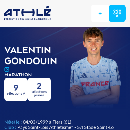
+
VALENTIN
GONDOUIN
MARATHON
2
9
sélections
sélections A
jeunes
Né(e) le :
04/03/1999 à Flers (61)
Club :
Pays Saint-Lois Athletisme* - S/l Stade Saint-Lo