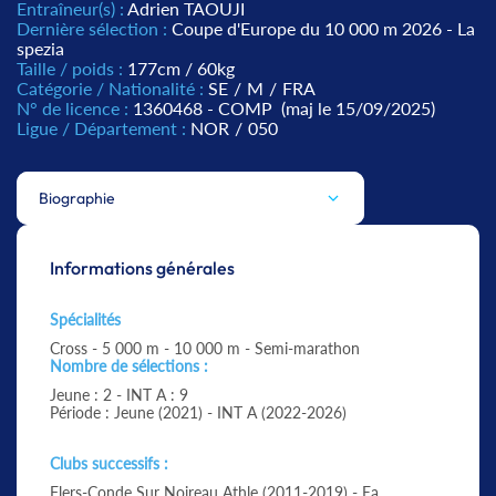
Entraîneur(s) :
Adrien TAOUJI
Dernière sélection :
Coupe d'Europe du 10 000 m 2026 - La
spezia
Taille / poids :
177cm / 60kg
Catégorie / Nationalité :
SE
/
M
/
FRA
N° de licence :
1360468 - COMP
(maj le 15/09/2025)
Ligue / Département :
NOR
/
050
Biographie
Informations générales
Spécialités
Cross - 5 000 m - 10 000 m - Semi-marathon
Nombre de sélections :
Jeune : 2 - INT A : 9
Période : Jeune (2021) - INT A (2022-2026)
Clubs successifs :
Flers-Conde Sur Noireau Athle (2011-2019) - Ea