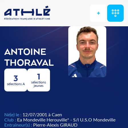
+
ANTOINE
THORAVAL
1
3
sélections
sélections A
jeunes
Né(e) le :
12/07/2001 à Caen
Club :
Ea Mondeville Herouville* - S/l U.S.O Mondeville
Entraîneur(s) :
Pierre-Alexis GIRAUD