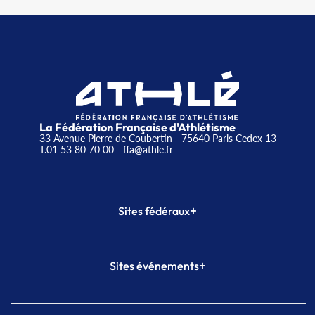
La Fédération Française d'Athlétisme
33 Avenue Pierre de Coubertin - 75640 Paris Cedex 13
T.01 53 80 70 00
- ffa@athle.fr
+
Sites fédéraux
SI-FFA
CALORG
+
Sites événements
Plateforme Formation
Meeting de Paris
Meeting de Paris indoor