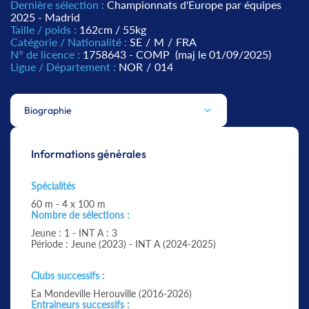
Dernière sélection :
Championnats d'Europe par équipes
2025 - Madrid
Taille / poids :
162cm / 55kg
Catégorie / Nationalité :
SE
/
M
/
FRA
N° de licence :
1758643 - COMP
(maj le 01/09/2025)
Ligue / Département :
NOR
/
014
Biographie
Informations générales
Spécialités
60 m - 4 x 100 m
Nombre de sélections :
Jeune : 1 - INT A : 3
Période : Jeune (2023) - INT A (2024-2025)
Clubs successifs :
Ea Mondeville Herouville (2016-2026)
Entraineurs successifs :