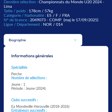
Dernière sélection :
Championnats du Monde U20 2024 -
Lima
Taille / poids :
178cm / 57kg
Catégorie / Nationalité :
ES
/
F
/
FRA
N° de licence :
2049073 - COMP
(maj le 17/09/2025)
Ligue / Département :
NOR
/
014
Biographie
Informations générales
Spécialités
Perche
Nombre de sélections :
Jeune : 1
Période : Jeune (2024)
Clubs successifs :
Ea Mondeville Herouville (2018-2026)
Entraineurs successifs :