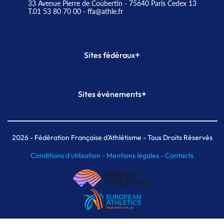
33 Avenue Pierre de Coubertin - 75640 Paris Cedex 13
T.01 53 80 70 00
- ffa@athle.fr
+
Sites fédéraux
SI-FFA
CALORG
+
Sites événements
Plateforme Formation
Meeting de Paris
Meeting de Paris indoor
MAIF Ekiden de Paris
2026
- Fédération Française d'Athlétisme - Tous Droits Réservés
Conditions d'utilisation -
Mentions légales -
Contacts