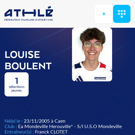
+
LOUISE
BOULENT
1
sélections
jeunes
Né(e) le :
23/11/2005 à Caen
Club :
Ea Mondeville Herouville* - S/l U.S.O Mondeville
Entraîneur(s) :
Franck CLOTET