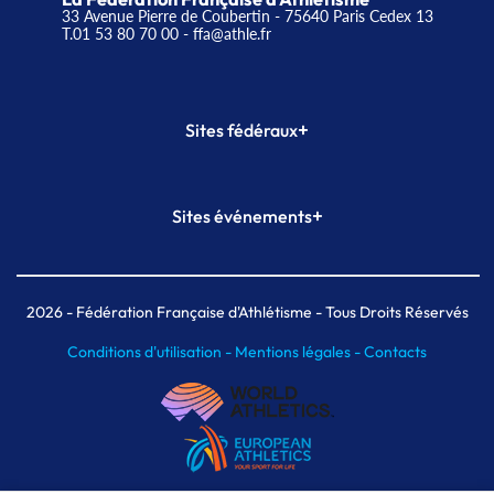
33 Avenue Pierre de Coubertin - 75640 Paris Cedex 13
T.01 53 80 70 00
- ffa@athle.fr
+
Sites fédéraux
SI-FFA
CALORG
+
Sites événements
Plateforme Formation
Meeting de Paris
Meeting de Paris indoor
MAIF Ekiden de Paris
2026
- Fédération Française d'Athlétisme - Tous Droits Réservés
Conditions d'utilisation -
Mentions légales -
Contacts