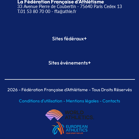
La Fédération Française d'Athlétisme
33 Avenue Pierre de Coubertin - 75640 Paris Cedex 13
T.01 53 80 70 00
- ffa@athle.fr
+
Sites fédéraux
SI-FFA
CALORG
+
Sites événements
Plateforme Formation
Meeting de Paris
Meeting de Paris indoor
MAIF Ekiden de Paris
2026
- Fédération Française d'Athlétisme - Tous Droits Réservés
Conditions d'utilisation -
Mentions légales -
Contacts