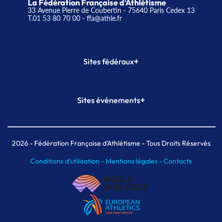
La Fédération Française d'Athlétisme
33 Avenue Pierre de Coubertin - 75640 Paris Cedex 13
T.01 53 80 70 00
- ffa@athle.fr
+
Sites fédéraux
SI-FFA
CALORG
+
Sites événements
Plateforme Formation
Meeting de Paris
Meeting de Paris indoor
MAIF Ekiden de Paris
2026
- Fédération Française d'Athlétisme - Tous Droits Réservés
Conditions d'utilisation -
Mentions légales -
Contacts