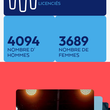
LICENCIÉS
4094
3689
NOMBRE D'
NOMBRE DE
HOMMES
FEMMES