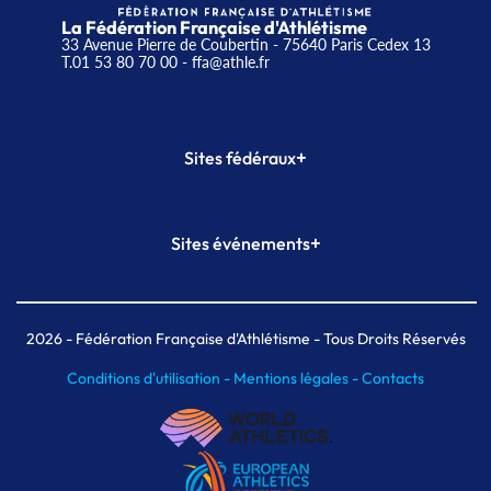
La Fédération Française d'Athlétisme
33 Avenue Pierre de Coubertin - 75640 Paris Cedex 13
T.01 53 80 70 00
- ffa@athle.fr
+
Sites fédéraux
SI-FFA
CALORG
+
Sites événements
Plateforme Formation
Meeting de Paris
Meeting de Paris indoor
MAIF Ekiden de Paris
2026
- Fédération Française d'Athlétisme - Tous Droits Réservés
Conditions d'utilisation -
Mentions légales -
Contacts