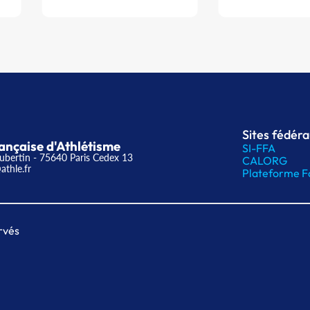
Sites fédér
ançaise d'Athlétisme
SI-FFA
ubertin - 75640 Paris Cedex 13
CALORG
athle.fr
Plateforme F
rvés