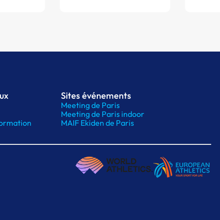
aux
Sites événements
Meeting de Paris
Meeting de Paris indoor
ormation
MAIF Ekiden de Paris