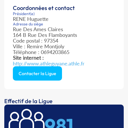
Coordonnées et contact
Président(e)
RENE Huguette
Adresse du siège
Rue Des Ames Claires
164 B Rue Des Flamboyants
Code postal : 97354
Ville : Remire Montjoly
Téléphone : 0694203865
Site internet :
http://www.athleguyane.athle.fr
Contacter la Ligue
Effectif de la Ligue
981