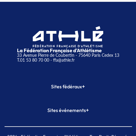
La Fédération Française d'Athlétisme
33 Avenue Pierre de Coubertin - 75640 Paris Cedex 13
T.01 53 80 70 00
- ffa@athle.fr
+
Sites fédéraux
SI-FFA
CALORG
+
Sites événements
Plateforme Formation
Meeting de Paris
Meeting de Paris indoor
MAIF Ekiden de Paris