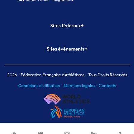
+
Sites fédéraux
SI-FFA
CALORG
+
Sites événements
Plateforme Formation
Meeting de Paris
Meeting de Paris indoor
MAIF Ekiden de Paris
2026
- Fédération Française d'Athlétisme - Tous Droits Réservés
Conditions d'utilisation -
Mentions légales -
Contacts