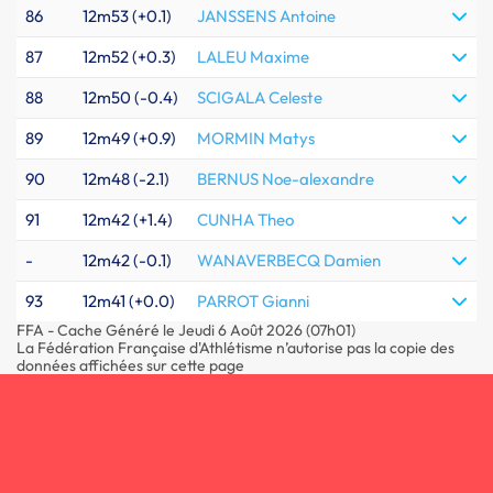
86
12m53 (+0.1)
JANSSENS Antoine
87
12m52 (+0.3)
LALEU Maxime
88
12m50 (-0.4)
SCIGALA Celeste
89
12m49 (+0.9)
MORMIN Matys
90
12m48 (-2.1)
BERNUS Noe-alexandre
91
12m42 (+1.4)
CUNHA Theo
-
12m42 (-0.1)
WANAVERBECQ Damien
93
12m41 (+0.0)
PARROT Gianni
FFA - Cache Généré le Jeudi 6 Août 2026 (07h01)
La Fédération Française d'Athlétisme n’autorise pas la copie des
données affichées sur cette page