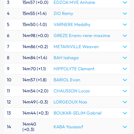
3
15m57 (+0.0)
EDZOA MVE Antoine
4
15m55 (+1.4)
ZIO Remy
5
15m50 (-1.0)
VARNERE Meddhy
6
14m98 (+0.0)
GREZE Erann-rene-maxime
7
14m86 (+0.2)
METAINVILLE Weaven
8
14m84 (+1.4)
BAH Isshaga
9
14m70 (+1.1)
HIPPOLYTE Clement
10
14m57 (+1.8)
BARIOL Evan
11
14m54 (+2.0)
CHAUSSON Lucas
12
14m49 (-0.3)
LORGEOUX Noa
13
14m44 (+0.3)
BOUKAR-SELIM Gabriel
14m40
14
KABA Youssouf
(+0.3)