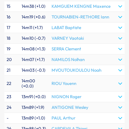
15
14m38 (+1.0)
KAMGUEM KENGNE Maxence
16
14m19 (+0.6)
TOURNABIEN-RETHORE Iann
17
14m11 (+1.7)
LABAT Baptiste
18
14m10 (-0.7)
VARNEY Vaotaki
19
14m08 (+1.3)
SERRA Clement
20
14m07 (+1.7)
NAMILOS Nolhan
21
14m03 (-0.1)
MVOUTOUKOULOU Noah
14m00
22
RIOU Youenn
(+0.0)
23
13m91 (+0.0)
NIGNON Roger
24
13m89 (+1.9)
ANTIGONE Wesley
-
13m89 (+1.0)
PAUL Arthur
26
13m88 (+0.3)
CAPDEVILA Thiani