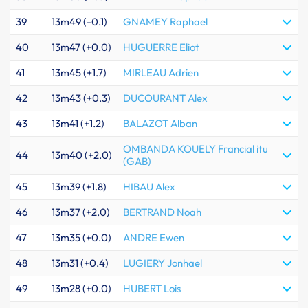
39
13m49 (-0.1)
GNAMEY Raphael
40
13m47 (+0.0)
HUGUERRE Eliot
41
13m45 (+1.7)
MIRLEAU Adrien
42
13m43 (+0.3)
DUCOURANT Alex
43
13m41 (+1.2)
BALAZOT Alban
OMBANDA KOUELY Francial itu
44
13m40 (+2.0)
(GAB)
45
13m39 (+1.8)
HIBAU Alex
46
13m37 (+2.0)
BERTRAND Noah
47
13m35 (+0.0)
ANDRE Ewen
48
13m31 (+0.4)
LUGIERY Jonhael
49
13m28 (+0.0)
HUBERT Lois