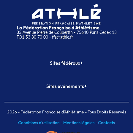
La Fédération Française d'Athlétisme
33 Avenue Pierre de Coubertin - 75640 Paris Cedex 13
T.01 53 80 70 00
- ffa@athle.fr
+
Sites fédéraux
SI-FFA
CALORG
+
Sites événements
Plateforme Formation
Meeting de Paris
Meeting de Paris indoor
MAIF Ekiden de Paris
2026
- Fédération Française d'Athlétisme - Tous Droits Réservés
Conditions d'utilisation -
Mentions légales -
Contacts