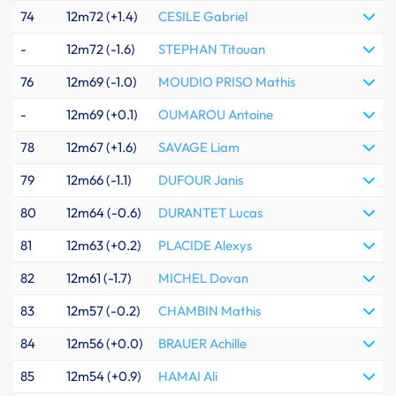
74
12m72 (+1.4)
CESILE Gabriel
-
12m72 (-1.6)
STEPHAN Titouan
76
12m69 (-1.0)
MOUDIO PRISO Mathis
-
12m69 (+0.1)
OUMAROU Antoine
78
12m67 (+1.6)
SAVAGE Liam
79
12m66 (-1.1)
DUFOUR Janis
80
12m64 (-0.6)
DURANTET Lucas
81
12m63 (+0.2)
PLACIDE Alexys
82
12m61 (-1.7)
MICHEL Dovan
83
12m57 (-0.2)
CHAMBIN Mathis
84
12m56 (+0.0)
BRAUER Achille
85
12m54 (+0.9)
HAMAI Ali