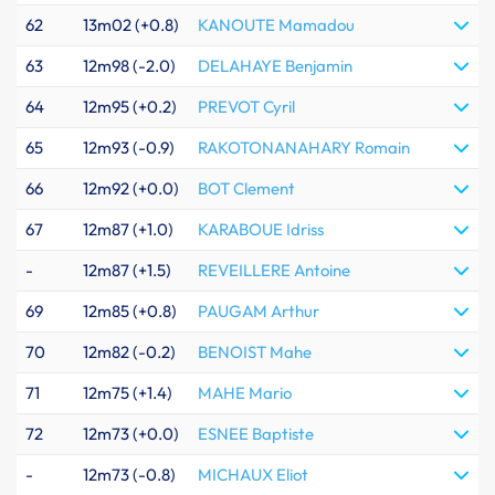
62
13m02 (+0.8)
KANOUTE Mamadou
63
12m98 (-2.0)
DELAHAYE Benjamin
64
12m95 (+0.2)
PREVOT Cyril
65
12m93 (-0.9)
RAKOTONANAHARY Romain
66
12m92 (+0.0)
BOT Clement
67
12m87 (+1.0)
KARABOUE Idriss
-
12m87 (+1.5)
REVEILLERE Antoine
69
12m85 (+0.8)
PAUGAM Arthur
70
12m82 (-0.2)
BENOIST Mahe
71
12m75 (+1.4)
MAHE Mario
72
12m73 (+0.0)
ESNEE Baptiste
-
12m73 (-0.8)
MICHAUX Eliot