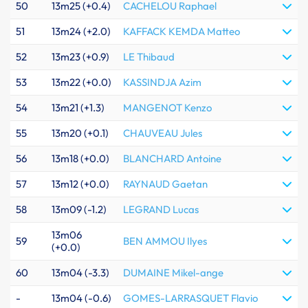
50
13m25 (+0.4)
CACHELOU Raphael
51
13m24 (+2.0)
KAFFACK KEMDA Matteo
52
13m23 (+0.9)
LE Thibaud
53
13m22 (+0.0)
KASSINDJA Azim
54
13m21 (+1.3)
MANGENOT Kenzo
55
13m20 (+0.1)
CHAUVEAU Jules
56
13m18 (+0.0)
BLANCHARD Antoine
57
13m12 (+0.0)
RAYNAUD Gaetan
58
13m09 (-1.2)
LEGRAND Lucas
13m06
59
BEN AMMOU Ilyes
(+0.0)
60
13m04 (-3.3)
DUMAINE Mikel-ange
-
13m04 (-0.6)
GOMES-LARRASQUET Flavio