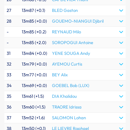
27
13m87 (+0.1)
BLED Gaston
28
13m85 (+0.0)
GOUEMO-NIANGUI Djibril
-
13m85 (+0.2)
REYNAUD Milo
-
13m85 (+2.0)
SOROPOGUI Antoine
31
13m84 (+0.0)
YENE SOUGA Andy
32
13m79 (+0.0)
AYEMOU Curtis
33
13m77 (+0.0)
BEY Alix
34
13m69 (+0.0)
GOEBEL Bob (LUX)
35
13m61 (+1.5)
DIA Khalidou
36
13m60 (+1.5)
TRAORE Idrissa
37
13m52 (+1.6)
SALOMON Lohan
38
13m50 (+0.1)
LE LIEVRE Raphael