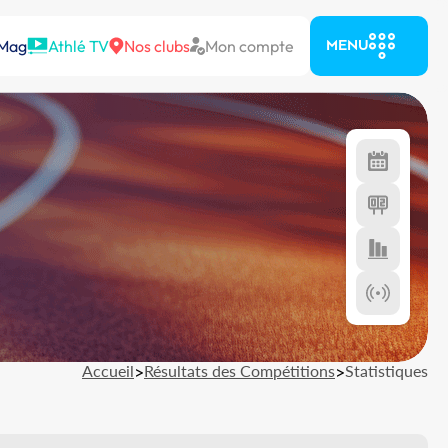
 Mag
Athlé TV
Nos clubs
Mon compte
MENU
Accueil
>
Résultats des Compétitions
>
Statistiques