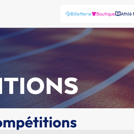
Billetterie
Boutique
Athlé
ITIONS
ompétitions