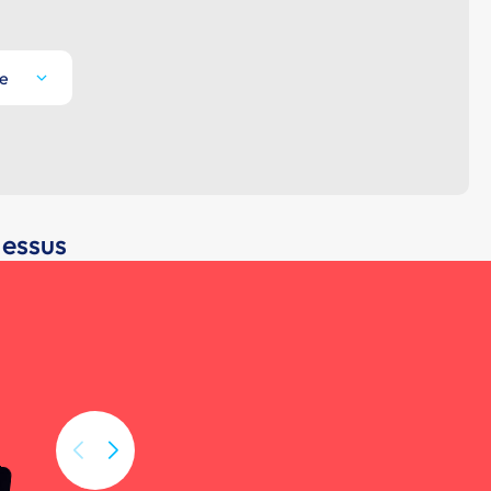
te
dessus