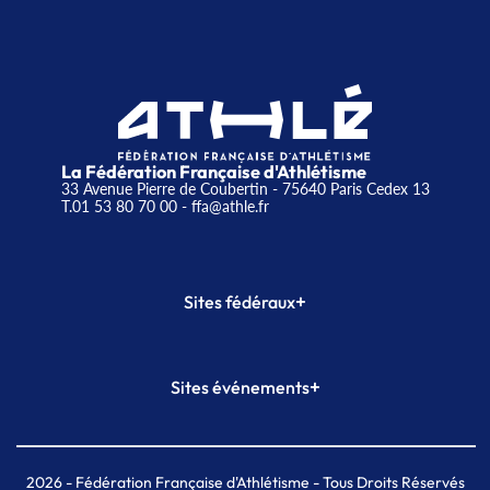
La Fédération Française d'Athlétisme
33 Avenue Pierre de Coubertin - 75640 Paris Cedex 13
T.01 53 80 70 00
- ffa@athle.fr
+
Sites fédéraux
SI-FFA
CALORG
+
Sites événements
Plateforme Formation
Meeting de Paris
Meeting de Paris indoor
MAIF Ekiden de Paris
2026
- Fédération Française d'Athlétisme - Tous Droits Réservés