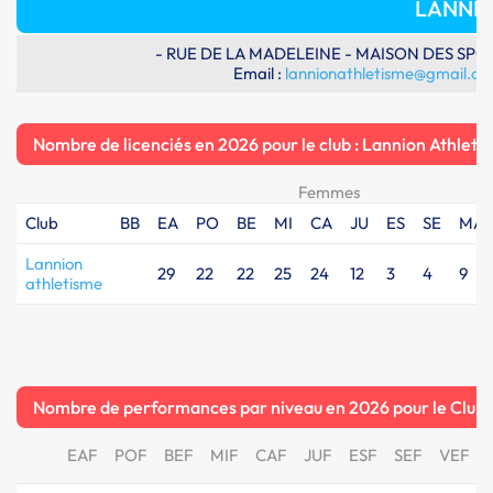
LANNIO
- RUE DE LA MADELEINE - MAISON DES SPORT
Email :
lannionathletisme@gmail.c
Nombre de licenciés en 2026 pour le club : Lannion Athleti
Femmes
Club
BB
EA
PO
BE
MI
CA
JU
ES
SE
MA
Lannion
29
22
22
25
24
12
3
4
9
athletisme
Nombre de performances par niveau en 2026 pour le Club 
EAF
POF
BEF
MIF
CAF
JUF
ESF
SEF
VEF