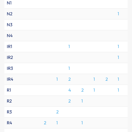
N1
N2
1
1
N3
N4
IR1
1
1
IR2
1
1
IR3
1
1
IR4
1
2
1
2
1
R1
4
2
1
1
R2
2
1
R3
2
R4
2
1
1