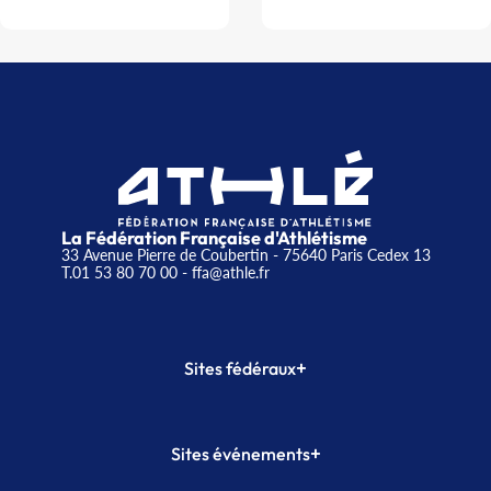
La Fédération Française d'Athlétisme
33 Avenue Pierre de Coubertin - 75640 Paris Cedex 13
T.01 53 80 70 00
- ffa@athle.fr
+
Sites fédéraux
SI-FFA
CALORG
+
Sites événements
Plateforme Formation
Meeting de Paris