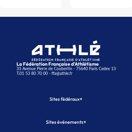
La Fédération Française d'Athlétisme
33 Avenue Pierre de Coubertin - 75640 Paris Cedex 13
T.01 53 80 70 00
- ffa@athle.fr
+
Sites fédéraux
SI-FFA
CALORG
+
Sites événements
Plateforme Formation
Meeting de Paris