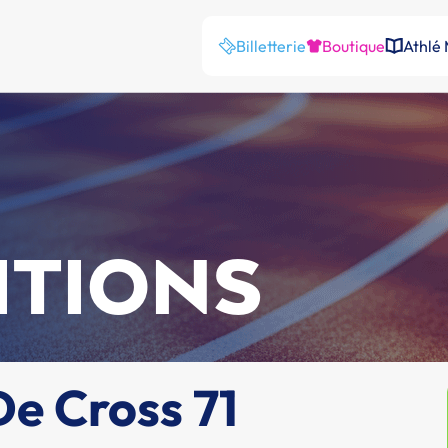
Billetterie
Boutique
Athlé
ITIONS
e Cross 71