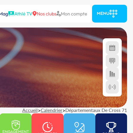
 Mag
Athlé TV
Nos clubs
Mon compte
MENU
Accueil
>
Calendrier
>
Départementaux De Cross 71
ENGAGEMENT