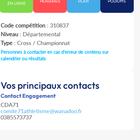
HORAIRES
PLAN
PODIUMS
EN LIGNE
Code compétition
: 310837
Niveau
: Départemental
Type
: Cross / Championnat
Personnes à contacter en cas d'erreur de contenu sur
calendrier ou résultats
Vos principaux contacts
Contact Engagement
CDA71
comite71athletisme@wanadoo.fr
0385573737