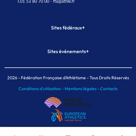
T.01 53 80 70 00
- ffa@athle.fr
+
Sites fédéraux
SI-FFA
CALORG
+
Sites événements
Plateforme Formation
Meeting de Paris
Meeting de Paris indoor
MAIF Ekiden de Paris
2026
- Fédération Française d'Athlétisme - Tous Droits Réservés
Conditions d'utilisation -
Mentions légales -
Contacts