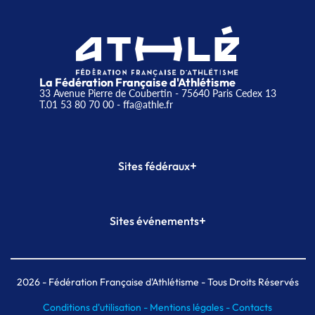
La Fédération Française d'Athlétisme
33 Avenue Pierre de Coubertin - 75640 Paris Cedex 13
T.01 53 80 70 00
- ffa@athle.fr
+
Sites fédéraux
SI-FFA
CALORG
+
Sites événements
Plateforme Formation
Meeting de Paris
Meeting de Paris indoor
MAIF Ekiden de Paris
2026
- Fédération Française d'Athlétisme - Tous Droits Réservés
Conditions d'utilisation -
Mentions légales -
Contacts