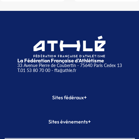
La Fédération Française d'Athlétisme
33 Avenue Pierre de Coubertin - 75640 Paris Cedex 13
T.01 53 80 70 00
- ffa@athle.fr
+
Sites fédéraux
SI-FFA
CALORG
+
Sites événements
Plateforme Formation
Meeting de Paris