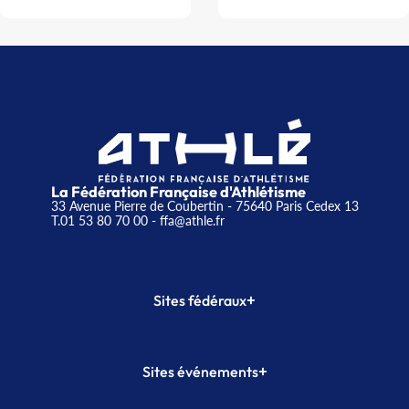
La Fédération Française d'Athlétisme
33 Avenue Pierre de Coubertin - 75640 Paris Cedex 13
T.01 53 80 70 00
- ffa@athle.fr
+
Sites fédéraux
SI-FFA
CALORG
+
Sites événements
Plateforme Formation
Meeting de Paris