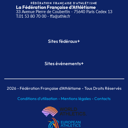
La Fédération Française d'Athlétisme
33 Avenue Pierre de Coubertin - 75640 Paris Cedex 13
T.01 53 80 70 00
- ffa@athle.fr
+
Sites fédéraux
SI-FFA
CALORG
+
Sites événements
Plateforme Formation
Meeting de Paris
Meeting de Paris indoor
MAIF Ekiden de Paris
2026
- Fédération Française d'Athlétisme - Tous Droits Réservés
Conditions d'utilisation -
Mentions légales -
Contacts