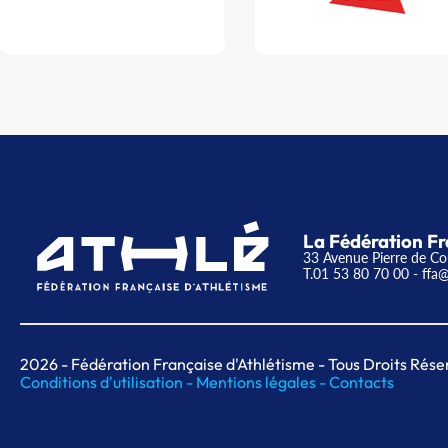
La Fédération Fr
33 Avenue Pierre de Co
T.01 53 80 70 00
- ffa@
2026
- Fédération Française d'Athlétisme - Tous Droits Rése
Conditions d'utilisation -
Mentions légales -
Contacts