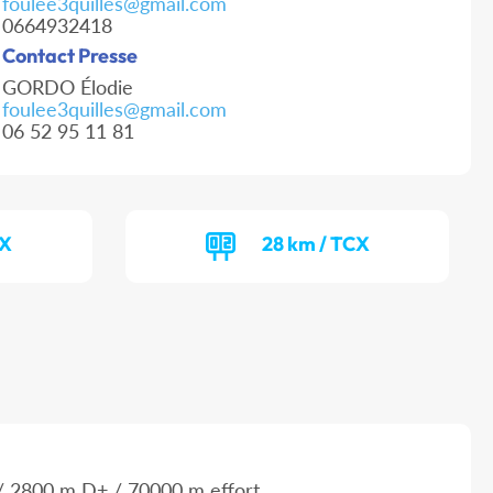
foulee3quilles@gmail.com
0664932418
Contact Presse
GORDO Élodie
foulee3quilles@gmail.com
06 52 95 11 81
CX
28 km / TCX
 2800 m D+ / 70000 m effort