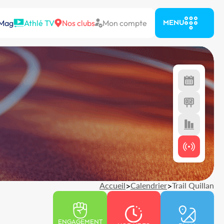
 Mag
Athlé TV
Nos clubs
Mon compte
MENU
Accueil
>
Calendrier
>
Trail Quillan
ENGAGEMENT