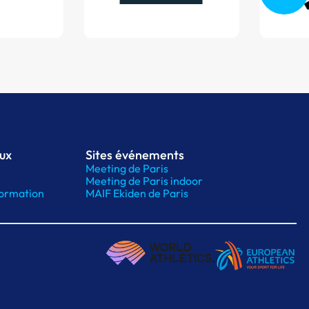
aux
Sites événements
Meeting de Paris
Meeting de Paris indoor
ormation
MAIF Ekiden de Paris