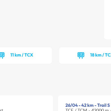
11 km / TCX
18 km / T
26/04 - 42 km - Trail S
rt
TCF / TCM - 42000 m /