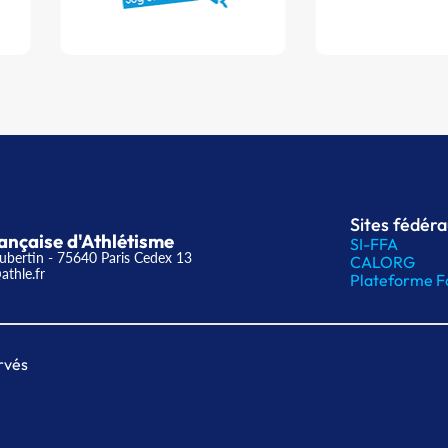
Sites fédér
ançaise d'Athlétisme
SI-FFA
ubertin - 75640 Paris Cedex 13
CALORG
athle.fr
Plateforme F
rvés