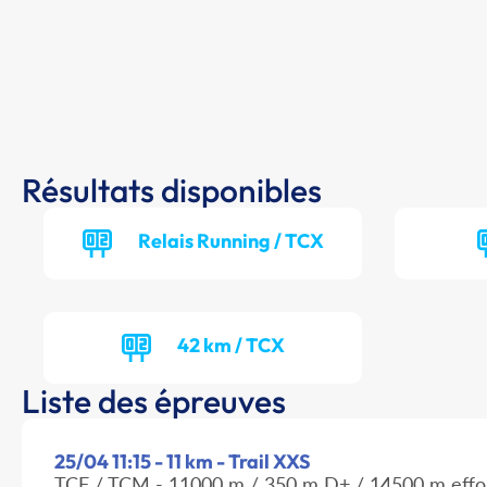
Résultats disponibles
Relais Running / TCX
42 km / TCX
Liste des épreuves
25/04 11:15 - 11 km - Trail XXS
TCF / TCM - 11000 m / 350 m D+ / 14500 m effo