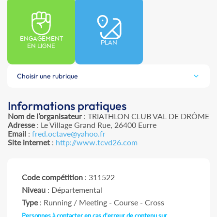
ENGAGEMENT
PLAN
EN LIGNE
Choisir une rubrique
Informations pratiques
Nom de l’organisateur
: TRIATHLON CLUB VAL DE DRÔME
Adresse
: Le Village Grand Rue, 26400 Eurre
Email
:
fred.octave@yahoo.fr
Site internet
:
http://www.tcvd26.com
Code compétition
: 311522
Niveau
: Départemental
Type
: Running / Meeting - Course - Cross
Personnes à contacter en cas d'erreur de contenu sur