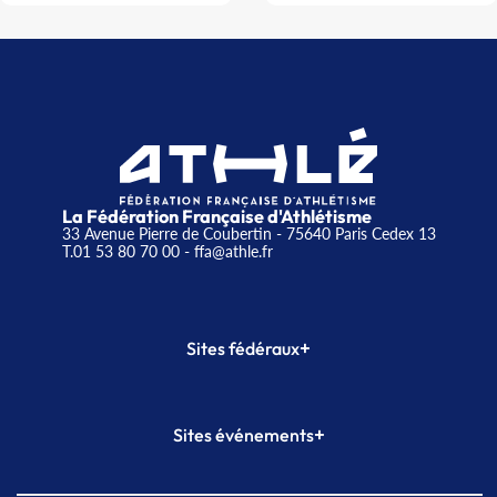
La Fédération Française d'Athlétisme
33 Avenue Pierre de Coubertin - 75640 Paris Cedex 13
T.01 53 80 70 00
- ffa@athle.fr
+
Sites fédéraux
SI-FFA
CALORG
+
Sites événements
Plateforme Formation
Meeting de Paris