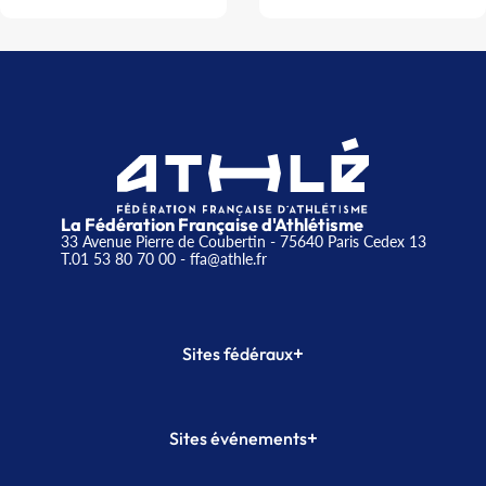
La Fédération Française d'Athlétisme
33 Avenue Pierre de Coubertin - 75640 Paris Cedex 13
T.01 53 80 70 00
- ffa@athle.fr
+
Sites fédéraux
SI-FFA
CALORG
+
Sites événements
Plateforme Formation
Meeting de Paris