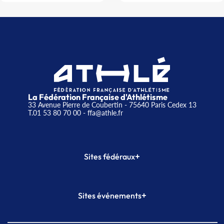
La Fédération Française d'Athlétisme
33 Avenue Pierre de Coubertin - 75640 Paris Cedex 13
T.01 53 80 70 00
- ffa@athle.fr
+
Sites fédéraux
SI-FFA
CALORG
+
Sites événements
Plateforme Formation
Meeting de Paris